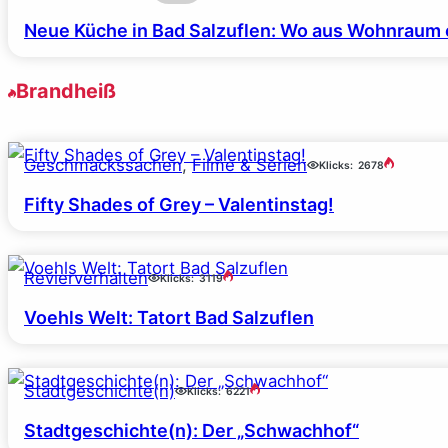
Neue Küche in Bad Salzuflen: Wo aus Wohnraum 
Brandheiß
Geschmackssachen
, 
Filme & Serien
Klicks:
2678
Fifty Shades of Grey – Valentinstag!
Revierverhalten
Klicks:
3119
Voehls Welt: Tatort Bad Salzuflen
Stadtgeschichte(n)
Klicks:
6221
Stadtgeschichte(n): Der „Schwachhof“