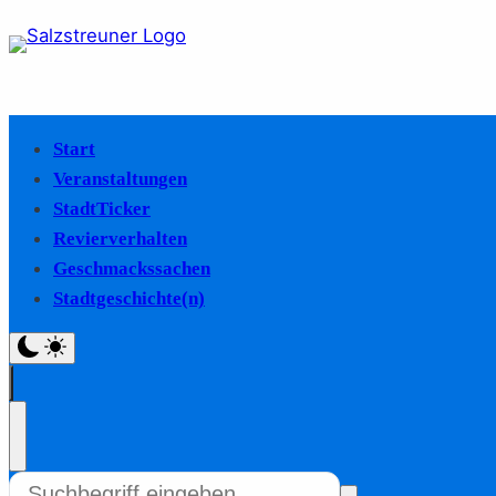
Start
Veranstaltungen
StadtTicker
Revierverhalten
Geschmackssachen
Stadtgeschichte(n)