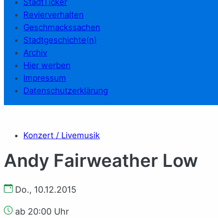
StadtTicker
Revierverhalten
Geschmackssachen
Stadtgeschichte(n)
Archiv
Hier werben
Impressum
Datenschutzerklärung
Konzert / Livemusik
Andy Fairweather Low
Do., 10.12.2015
ab 20:00 Uhr