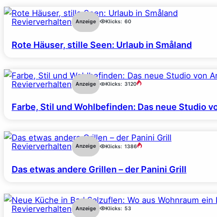
Revierverhalten
Anzeige
Klicks:
60
Rote Häuser, stille Seen: Urlaub in Småland
Revierverhalten
Anzeige
Klicks:
3120
Farbe, Stil und Wohlbefinden: Das neue Studio v
Revierverhalten
Anzeige
Klicks:
1386
Das etwas andere Grillen – der Panini Grill
Revierverhalten
Anzeige
Klicks:
53