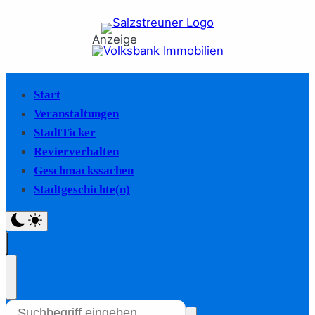
Anzeige
Start
Veranstaltungen
StadtTicker
Revierverhalten
Geschmackssachen
Stadtgeschichte(n)