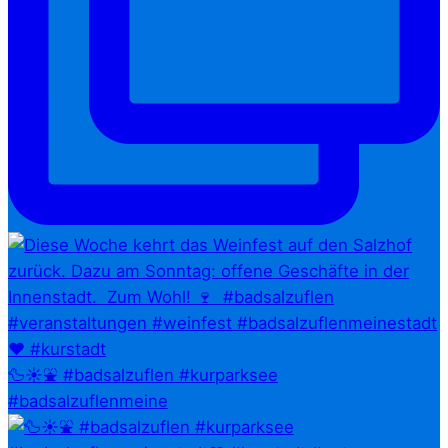
🦆☀️⛲ #badsalzuflen #kurparksee
#badsalzuflenmeine