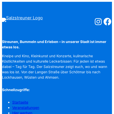
Salzstreuner
Salzst
Streunen, Bummeln und Erleben – in unserer Stadt ist immer
etwas los.
Kneipe und Kino, Kleinkunst und Konzerte, kulinarische
Köstlichkeiten und kulturelle Leckerbissen: Für jeden ist etwas
dabei – Tag für Tag. Der Salzstreuner zeigt euch, wo und wann
was los ist. Von der Langen Straße über Schötmar bis nach
Lockhausen, Wüsten und Ahmsen.
Schnellzugriffe:
Startseite
Veranstaltungen
Hier werben