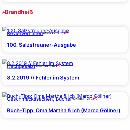
Brandheiß
Revierverhalten
Klicks:
2382
100. Salzstreuner-Ausgabe
Nachgesalzt
Klicks:
2427
8.2.2019 // Fehler im System
Geschmackssachen
, 
Bücher
Klicks:
2828
Buch-Tipp: Oma Martha & Ich (Marco Göllner)