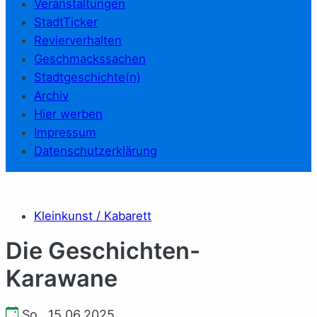
Veranstaltungen
StadtTicker
Revierverhalten
Geschmackssachen
Stadtgeschichte(n)
Archiv
Hier werben
Impressum
Datenschutzerklärung
Kleinkunst / Kabarett
Die Geschichten-
Karawane
So., 15.06.2025