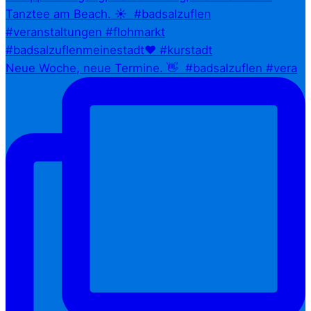
Neue Woche, neue Termine. 👋⁠ ⁠ #badsalzuflen #vera