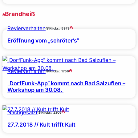
Brandheiß
Revierverhalten
Klicks:
5973
Eröffnung vom „schröter’s“
Revierverhalten
Klicks:
1756
„DorfFunk-App“ kommt nach Bad Salzuflen –
Workshop am 30.08.
Nachgesalzt
Klicks:
2306
27.7.2018 // Kult trifft Kult