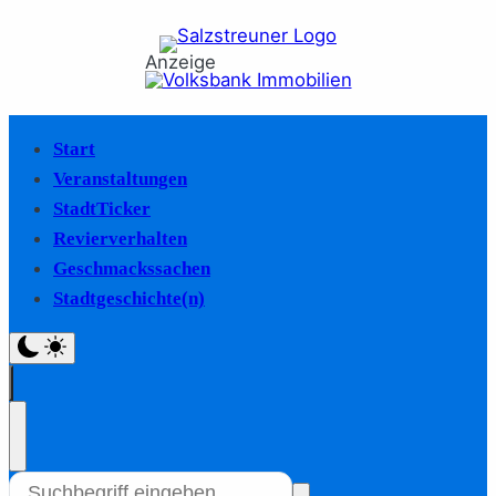
Anzeige
Start
Veranstaltungen
StadtTicker
Revierverhalten
Geschmackssachen
Stadtgeschichte(n)