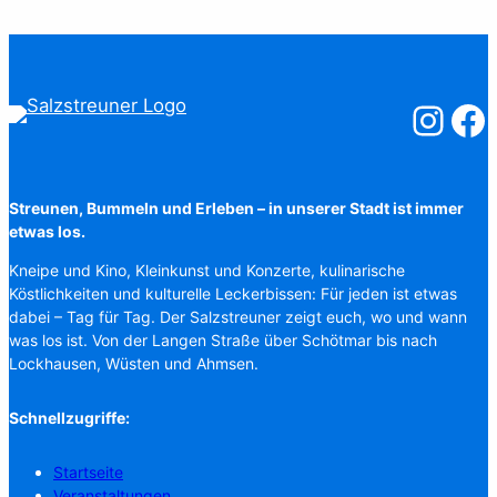
Salzstreuner
Salzst
Streunen, Bummeln und Erleben – in unserer Stadt ist immer
etwas los.
Kneipe und Kino, Kleinkunst und Konzerte, kulinarische
Köstlichkeiten und kulturelle Leckerbissen: Für jeden ist etwas
dabei – Tag für Tag. Der Salzstreuner zeigt euch, wo und wann
was los ist. Von der Langen Straße über Schötmar bis nach
Lockhausen, Wüsten und Ahmsen.
Schnellzugriffe:
Startseite
Veranstaltungen