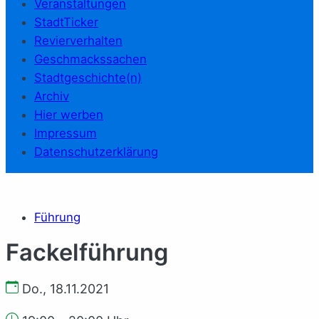
Veranstaltungen
StadtTicker
Revierverhalten
Geschmackssachen
Stadtgeschichte(n)
Archiv
Hier werben
Impressum
Datenschutzerklärung
Führung
Fackelführung
Do., 18.11.2021