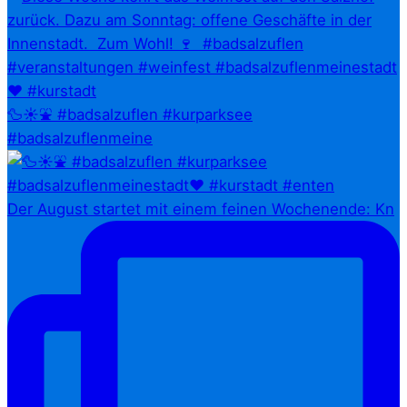
🦆☀️⛲ #badsalzuflen #kurparksee
#badsalzuflenmeine
Der August startet mit einem feinen Wochenende: Kn