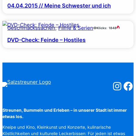
04.04.2015 // Meine Schwester und ich
Geschmackssachen
, 
Filme & Serien
Klicks:
1848
DVD-Check: Feinde – Hostiles
Salzstreuner
Salzst
Streunen, Bummeln und Erleben – in unserer Stadt ist immer
etwas los.
Kneipe und Kino, Kleinkunst und Konzerte, kulinarische
Köstlichkeiten und kulturelle Leckerbissen: Für jeden ist etwas