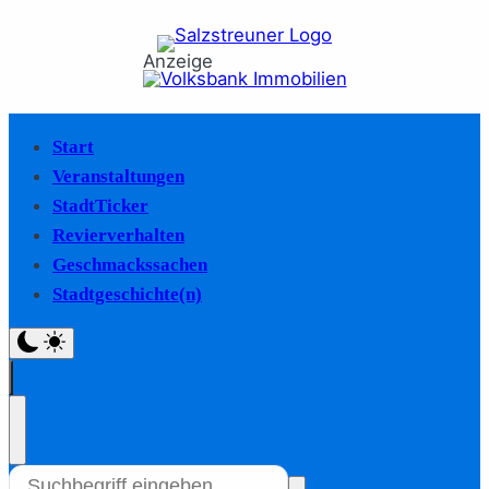
Anzeige
Start
Veranstaltungen
StadtTicker
Revierverhalten
Geschmackssachen
Stadtgeschichte(n)