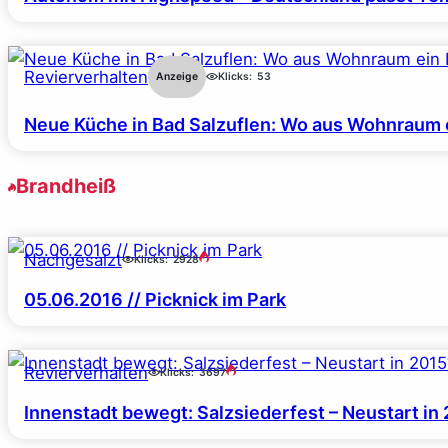
Revierverhalten
Anzeige
Klicks:
53
Neue Küche in Bad Salzuflen: Wo aus Wohnraum 
Brandheiß
Nachgesalzt
Klicks:
2928
05.06.2016 // Picknick im Park
Revierverhalten
Klicks:
3697
Innenstadt bewegt: Salzsiederfest – Neustart in