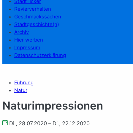
StadtTicker
Revierverhalten
Geschmackssachen
Stadtgeschichte(n)
Archiv
Hier werben
Impressum
Datenschutzerklärung
Führung
Natur
Na­tur­im­pres­sio­nen
Di., 28.07.2020 – Di., 22.12.2020