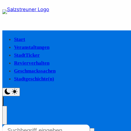
Start
Veranstaltungen
StadtTicker
Revierverhalten
Geschmackssachen
Stadtgeschichte(n)