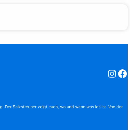
Salzstreuner
Salzst
ag. Der Salzstreuner zeigt euch, wo und wann was los ist. Von der