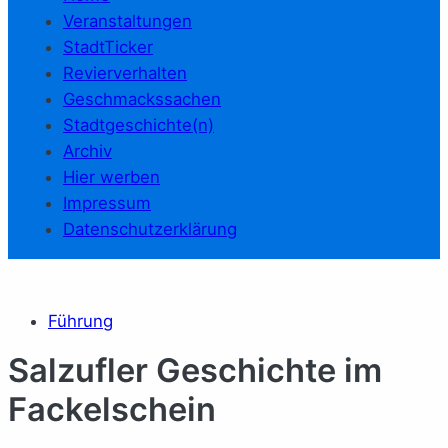
Veranstaltungen
StadtTicker
Revierverhalten
Geschmackssachen
Stadtgeschichte(n)
Archiv
Hier werben
Impressum
Datenschutzerklärung
Führung
Salzufler Geschichte im
Fackelschein