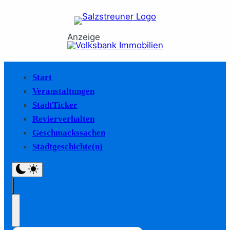
Anzeige
Start
Veranstaltungen
StadtTicker
Revierverhalten
Geschmackssachen
Stadtgeschichte(n)