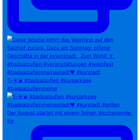
🦆☀️⛲ #badsalzuflen #kurparksee
#badsalzuflenmeine
Der August startet mit einem feinen Wochenende:
Kn