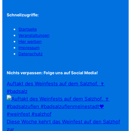
Schnellzugriffe:
Startseite
Veranstaltungen
Hier werben
Impressum
Datenschutz
Nichts verpassen: Folge uns auf Social Media!
Auftakt des Weinfests auf dem Salzhof. 🍷
#badsalz
Diese Woche kehrt das Weinfest auf den Salzhof
zur