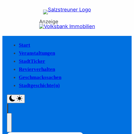
Anzeige
Start
Veranstaltungen
StadtTicker
Revierverhalten
Geschmackssachen
Stadtgeschichte(n)