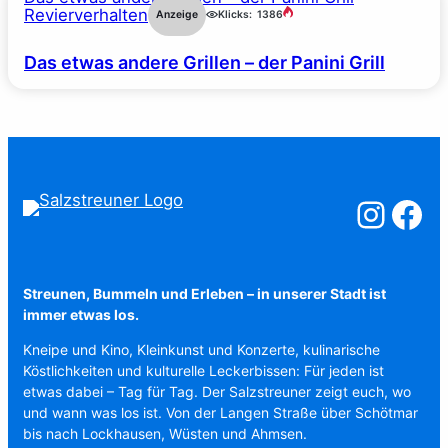
Revierverhalten
Anzeige
Klicks:
1386
Das etwas andere Grillen – der Panini Grill
Salzstreuner a
Salzstreu
Streunen, Bummeln und Erleben – in unserer Stadt ist
immer etwas los.
Kneipe und Kino, Kleinkunst und Konzerte, kulinarische
Köstlichkeiten und kulturelle Leckerbissen: Für jeden ist
etwas dabei – Tag für Tag. Der Salzstreuner zeigt euch, wo
und wann was los ist. Von der Langen Straße über Schötmar
bis nach Lockhausen, Wüsten und Ahmsen.