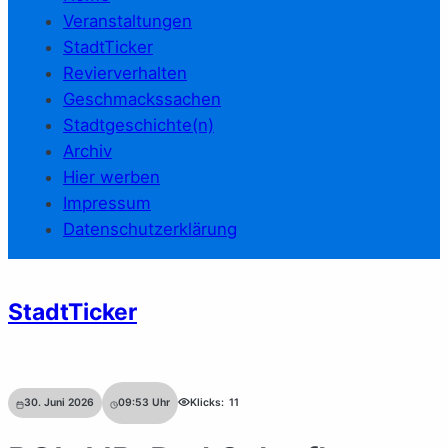
Veranstaltungen
StadtTicker
Revierverhalten
Geschmackssachen
Stadtgeschichte(n)
Archiv
Hier werben
Impressum
Datenschutzerklärung
StadtTicker
30. Juni 2026
09:53
Uhr
Klicks:
11