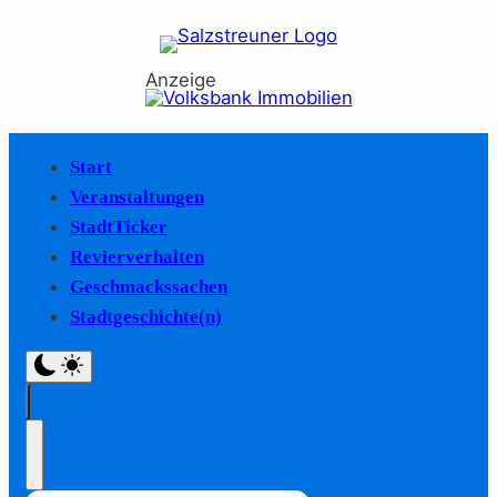
Anzeige
Start
Veranstaltungen
StadtTicker
Revierverhalten
Geschmackssachen
Stadtgeschichte(n)