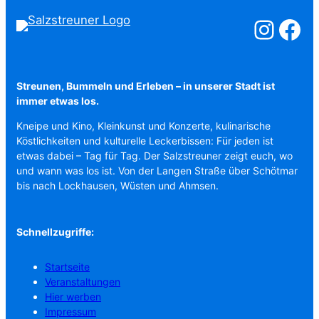
Salzstreuner a
Salzstreu
Streunen, Bummeln und Erleben – in unserer Stadt ist
immer etwas los.
Kneipe und Kino, Kleinkunst und Konzerte, kulinarische
Köstlichkeiten und kulturelle Leckerbissen: Für jeden ist
etwas dabei – Tag für Tag. Der Salzstreuner zeigt euch, wo
und wann was los ist. Von der Langen Straße über Schötmar
bis nach Lockhausen, Wüsten und Ahmsen.
Schnellzugriffe:
Startseite
Veranstaltungen
Hier werben
Impressum