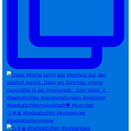
🦆☀️⛲ #badsalzuflen #kurparksee
#badsalzuflenmeine