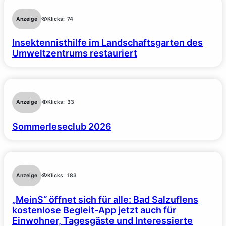
Anzeige
Klicks:
74
Insektennisthilfe im Landschaftsgarten des
Umweltzentrums restauriert
Anzeige
Klicks:
33
Sommerleseclub 2026
Anzeige
Klicks:
183
„MeinS“ öffnet sich für alle: Bad Salzuflens
kostenlose Begleit-App jetzt auch für
Einwohner, Tagesgäste und Interessierte