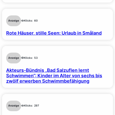
Anzeige
Klicks:
60
Rote Häuser, stille Seen: Urlaub in Småland
Anzeige
Klicks:
53
Akteurs-Bündnis „Bad Salzuflen lernt
Schwimmen“: Kinder im Alter von sechs bis
zwölf erwerben Schwimmbefähigung
Anzeige
Klicks:
297