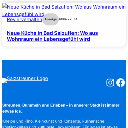
Revierverhalten
Anzeige
Klicks:
54
Neue Küche in Bad Salzuflen: Wo aus
Wohnraum ein Lebensgefühl wird
Salzstreuner
Salzst
Streunen, Bummeln und Erleben – in unserer Stadt ist immer
etwas los.
Kneipe und Kino, Kleinkunst und Konzerte, kulinarische
Köstlichkeiten und kulturelle Leckerbissen: Für jeden ist etwas