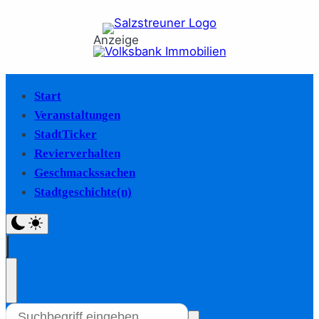
Anzeige
Start
Veranstaltungen
StadtTicker
Revierverhalten
Geschmackssachen
Stadtgeschichte(n)