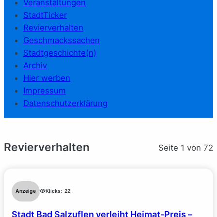
Veranstaltungen
StadtTicker
Revierverhalten
Geschmackssachen
Stadtgeschichte(n)
Archiv
Hier werben
Impressum
Datenschutzerklärung
Revierverhalten
Seite 1 von 72
Anzeige
Klicks:
22
Stadt Bad Salzuflen verleiht Heimat-Preis –