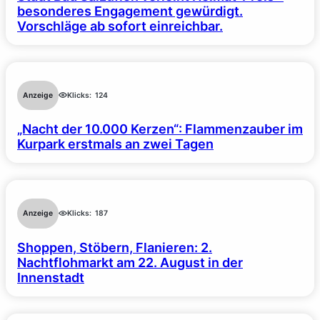
besonderes Engagement gewürdigt.
Vorschläge ab sofort einreichbar.
Anzeige
Klicks:
124
„Nacht der 10.000 Kerzen“: Flammenzauber im
Kurpark erstmals an zwei Tagen
Anzeige
Klicks:
187
Shoppen, Stöbern, Flanieren: 2.
Nachtflohmarkt am 22. August in der
Innenstadt