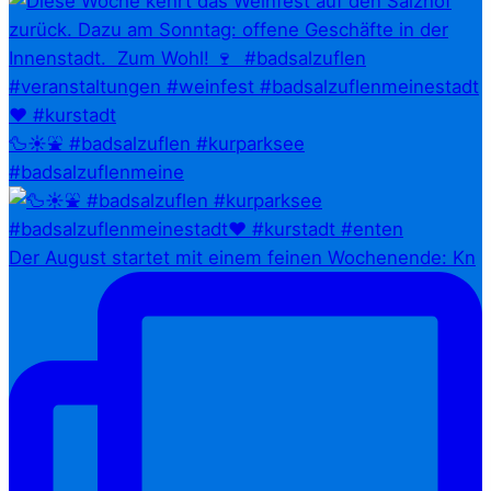
🦆☀️⛲ #badsalzuflen #kurparksee
#badsalzuflenmeine
Der August startet mit einem feinen Wochenende: Kn