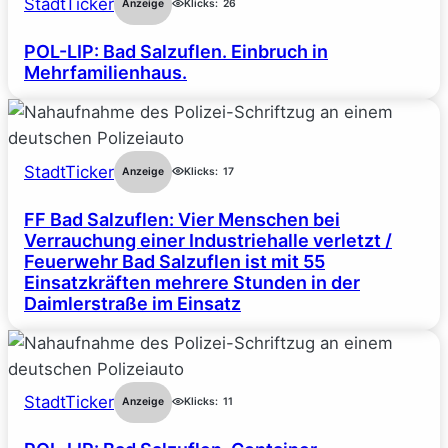
StadtTicker
Anzeige
Klicks:
26
POL-LIP: Bad Salzuflen. Einbruch in
Mehrfamilienhaus.
StadtTicker
Anzeige
Klicks:
17
FF Bad Salzuflen: Vier Menschen bei
Verrauchung einer Industriehalle verletzt /
Feuerwehr Bad Salzuflen ist mit 55
Einsatzkräften mehrere Stunden in der
Daimlerstraße im Einsatz
StadtTicker
Anzeige
Klicks:
11