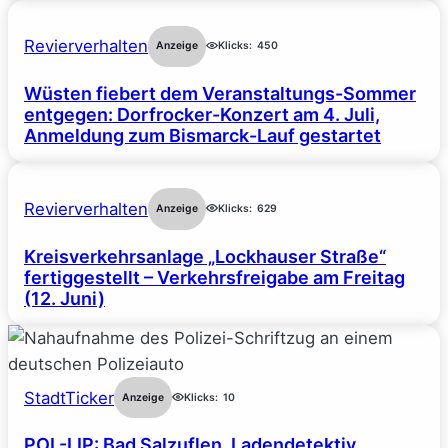
Revierverhalten
Anzeige
Klicks:
450
Wüsten fiebert dem Veranstaltungs-Sommer
entgegen: Dorfrocker-Konzert am 4. Juli,
Anmeldung zum Bismarck-Lauf gestartet
Revierverhalten
Anzeige
Klicks:
629
Kreisverkehrsanlage „Lockhauser Straße“
fertiggestellt – Verkehrsfreigabe am Freitag
(12. Juni)
StadtTicker
Anzeige
Klicks:
10
POL-LIP: Bad Salzuflen. Ladendetektiv