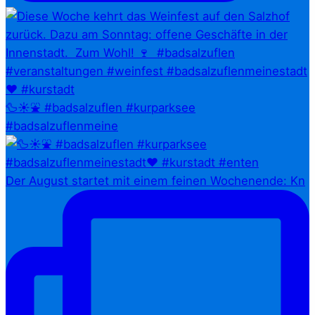
🦆☀️⛲ #badsalzuflen #kurparksee
#badsalzuflenmeine
Der August startet mit einem feinen Wochenende: Kn