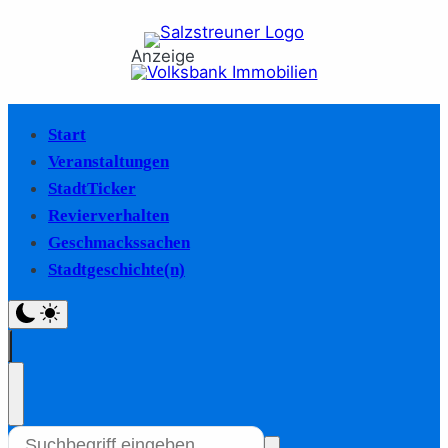
Anzeige
Start
Veranstaltungen
StadtTicker
Revierverhalten
Geschmackssachen
Stadtgeschichte(n)