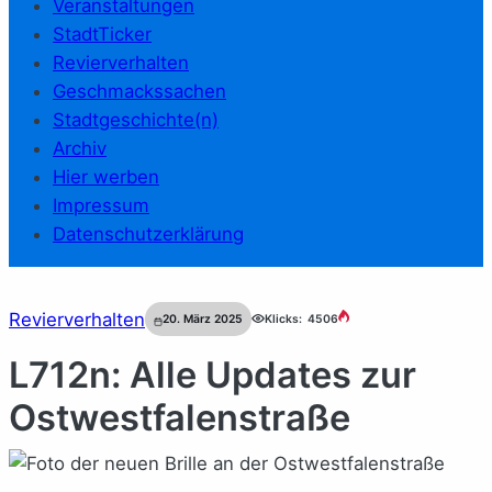
Veranstaltungen
StadtTicker
Revierverhalten
Geschmackssachen
Stadtgeschichte(n)
Archiv
Hier werben
Impressum
Datenschutzerklärung
Revierverhalten
20. März 2025
Klicks:
4506
L712n: Alle Updates zur
Ostwestfalenstraße