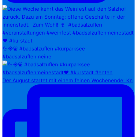
🦆☀️⛲ #badsalzuflen #kurparksee
#badsalzuflenmeine
Der August startet mit einem feinen Wochenende: Kn