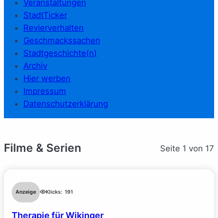
Veranstaltungen
StadtTicker
Revierverhalten
Geschmackssachen
Stadtgeschichte(n)
Archiv
Hier werben
Impressum
Datenschutzerklärung
Filme & Serien
Seite 1 von 17
Anzeige
Klicks:
191
Therapie für Wikinger