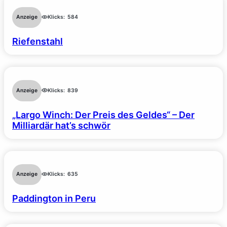
Anzeige
Klicks:
584
Riefenstahl
Anzeige
Klicks:
839
„Largo Winch: Der Preis des Geldes“ – Der
Milliardär hat’s schwör
Anzeige
Klicks:
635
Paddington in Peru