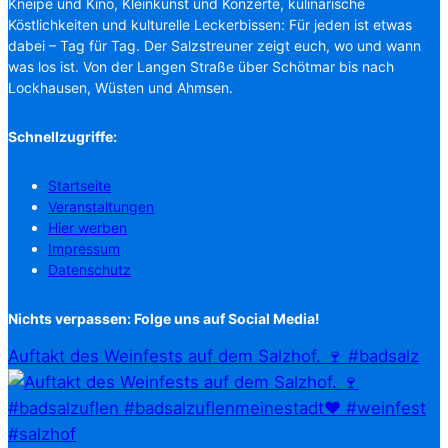
Kneipe und Kino, Kleinkunst und Konzerte, kulinarische
Köstlichkeiten und kulturelle Leckerbissen: Für jeden ist etwas
dabei – Tag für Tag. Der Salzstreuner zeigt euch, wo und wann
was los ist. Von der Langen Straße über Schötmar bis nach
Lockhausen, Wüsten und Ahmsen.
Schnellzugriffe:
Startseite
Veranstaltungen
Hier werben
Impressum
Datenschutz
Nichts verpassen: Folge uns auf Social Media!
Auftakt des Weinfests auf dem Salzhof. 🍷 #badsalz