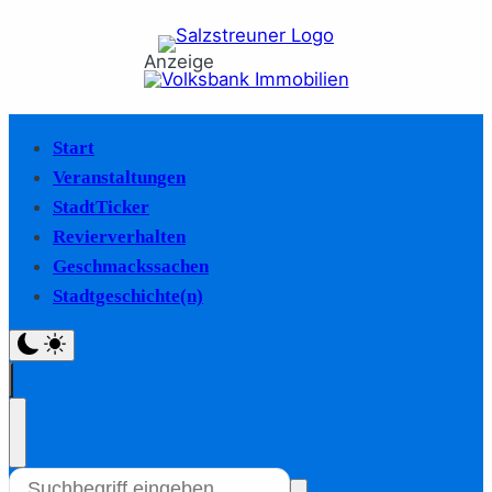
Anzeige
Start
Veranstaltungen
StadtTicker
Revierverhalten
Geschmackssachen
Stadtgeschichte(n)