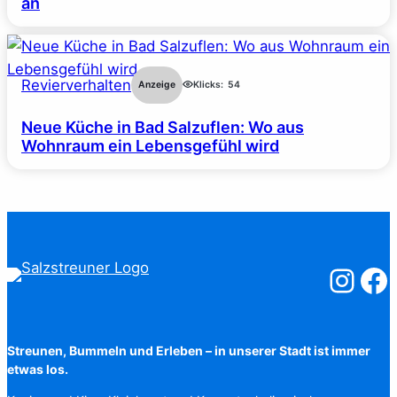
an
Revierverhalten
Anzeige
Klicks:
54
Neue Küche in Bad Salzuflen: Wo aus
Wohnraum ein Lebensgefühl wird
Salzstreuner
Salzst
Streunen, Bummeln und Erleben – in unserer Stadt ist immer
etwas los.