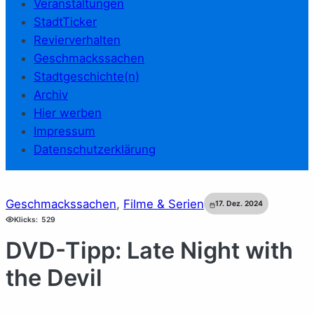
Veranstaltungen
StadtTicker
Revierverhalten
Geschmackssachen
Stadtgeschichte(n)
Archiv
Hier werben
Impressum
Datenschutzerklärung
Geschmackssachen
, 
Filme & Serien
17. Dez. 2024
Klicks:
529
DVD-Tipp: Late Night with
the Devil