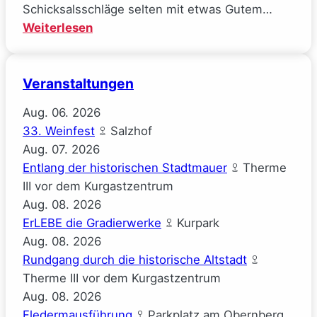
Schicksalsschläge selten mit etwas Gutem…
:
Weiterlesen
Mal
gucken
Veranstaltungen
(Josephine
Gauck)
Aug.
06.
2026
33. Weinfest
Salzhof
Aug.
07.
2026
Entlang der historischen Stadtmauer
Therme
III vor dem Kurgastzentrum
Aug.
08.
2026
ErLEBE die Gradierwerke
Kurpark
Aug.
08.
2026
Rundgang durch die historische Altstadt
Therme III vor dem Kurgastzentrum
Aug.
08.
2026
Fledermausführung
Parkplatz am Obernberg