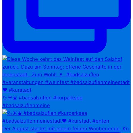
🦆☀️⛲ #badsalzuflen #kurparksee
#badsalzuflenmeine
Der August startet mit einem feinen Wochenende: Kn