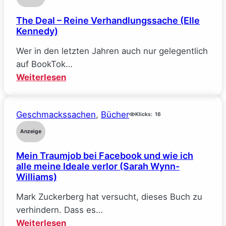
The Deal – Reine Verhandlungssache (Elle
Kennedy)
Wer in den letzten Jahren auch nur gelegentlich
auf BookTok…
:
Weiterlesen
The
Deal
Geschmackssachen
, 
Bücher
–
Klicks:
16
Reine
Anzeige
Verhandlungssache
Mein Traumjob bei Facebook und wie ich
(Elle
alle meine Ideale verlor (Sarah Wynn-
Kennedy)
Williams)
Mark Zuckerberg hat versucht, dieses Buch zu
verhindern. Dass es…
:
Weiterlesen