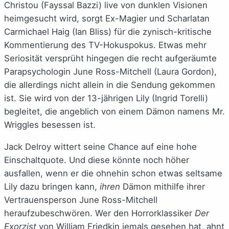
Christou (Fayssal Bazzi) live von dunklen Visionen
heimgesucht wird, sorgt Ex-Magier und Scharlatan
Carmichael Haig (Ian Bliss) für die zynisch-kritische
Kommentierung des TV-Hokuspokus. Etwas mehr
Seriosität versprüht hingegen die recht aufgeräumte
Parapsychologin June Ross-Mitchell (Laura Gordon),
die allerdings nicht allein in die Sendung gekommen
ist. Sie wird von der 13-jährigen Lily (Ingrid Torelli)
begleitet, die angeblich von einem Dämon namens Mr.
Wriggles besessen ist.
Jack Delroy wittert seine Chance auf eine hohe
Einschaltquote. Und diese könnte noch höher
ausfallen, wenn er die ohnehin schon etwas seltsame
Lily dazu bringen kann,
ihren
Dämon mithilfe ihrer
Vertrauensperson June Ross-Mitchell
heraufzubeschwören. Wer den Horrorklassiker
Der
Exorzist
von William Friedkin jemals gesehen hat, ahnt