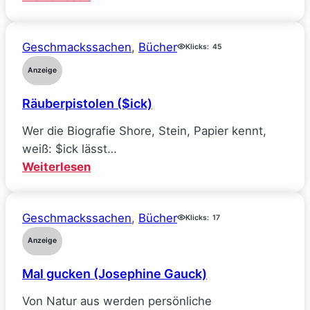
Mein
Traumjob
Geschmackssachen
, 
Bücher
bei
Klicks:
45
Facebook
Anzeige
und
Räuberpistolen ($ick)
wie
ich
Wer die Biografie Shore, Stein, Papier kennt,
alle
weiß: $ick lässt…
meine
:
Weiterlesen
Ideale
Räuberpistolen
verlor
($ick)
(Sarah
Geschmackssachen
, 
Bücher
Klicks:
17
Wynn-
Anzeige
Williams)
Mal gucken (Josephine Gauck)
Von Natur aus werden persönliche