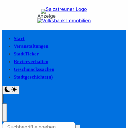
Anzeige
Start
Veranstaltungen
StadtTicker
Revierverhalten
Geschmackssachen
Stadtgeschichte(n)