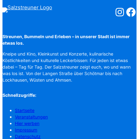
Salzstreuner
Salzst
Streunen, Bummeln und Erleben – in unserer Stadt ist immer
etwas los.
Kneipe und Kino, Kleinkunst und Konzerte, kulinarische
Köstlichkeiten und kulturelle Leckerbissen: Für jeden ist etwas
dabei – Tag für Tag. Der Salzstreuner zeigt euch, wo und wann
was los ist. Von der Langen Straße über Schötmar bis nach
Lockhausen, Wüsten und Ahmsen.
Schnellzugriffe:
Startseite
Veranstaltungen
Hier werben
Impressum
Datenschutz