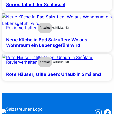
Seriosität ist der Schlüssel
Revierverhalten
Anzeige
Klicks:
53
Neue Küche in Bad Salzuflen: Wo aus
Wohnraum ein Lebensgefühl wird
Revierverhalten
Anzeige
Klicks:
60
Rote Häuser, stille Seen: Urlaub in Småland
Salzstreuner
Salzst