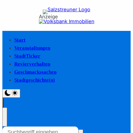
Anzeige
Start
Veranstaltungen
StadtTicker
Revierverhalten
Geschmackssachen
Stadtgeschichte(n)