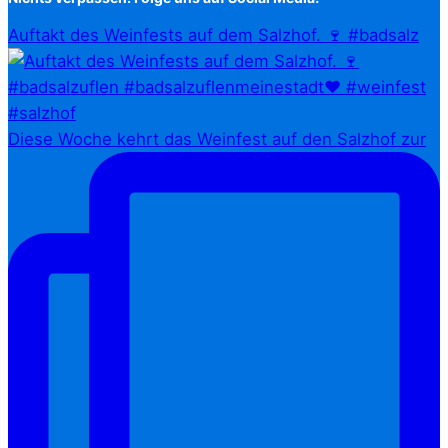
Auftakt des Weinfests auf dem Salzhof. 🍷 #badsalz
Diese Woche kehrt das Weinfest auf den Salzhof zur