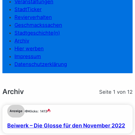
Veranstaltungen
StadtTicker
Revierverhalten
Geschmackssachen
Stadtgeschichte(n)
Archiv
Hier werben
Impressum
Datenschutzerklärung
Archiv
Seite 1 von 12
Anzeige
Klicks:
1413
Beiwerk – Die Glosse für den November 2022