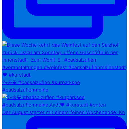
🦆☀️⛲ #badsalzuflen #kurparksee
#badsalzuflenmeine
Der August startet mit einem feinen Wochenende: Kn