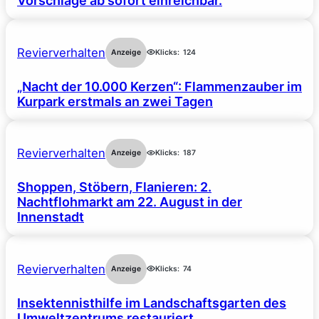
Vorschläge ab sofort einreichbar.
Revierverhalten
Anzeige
Klicks:
124
„Nacht der 10.000 Kerzen“: Flammenzauber im
Kurpark erstmals an zwei Tagen
Revierverhalten
Anzeige
Klicks:
187
Shoppen, Stöbern, Flanieren: 2.
Nachtflohmarkt am 22. August in der
Innenstadt
Revierverhalten
Anzeige
Klicks:
74
Insektennisthilfe im Landschaftsgarten des
Umweltzentrums restauriert