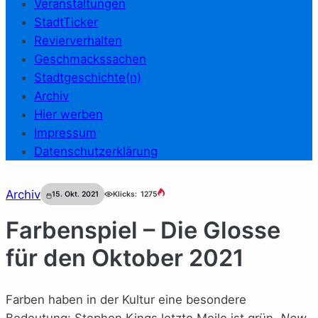
Veranstaltungen
StadtTicker
Revierverhalten
Geschmackssachen
Stadtgeschichte(n)
Archiv
Hier werben
Impressum
Datenschutzerklärung
Archiv
15. Okt. 2021
Klicks:
1275
Farbenspiel – Die Glosse
für den Oktober 2021
Farben haben in der Kultur eine besondere
Bedeutung: Stephen Kings letzte Meile ist grün,
New