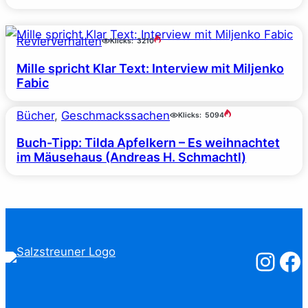
Revierverhalten
Klicks:
3210
Mille spricht Klar Text: Interview mit Miljenko
Fabic
Bücher
, 
Geschmackssachen
Klicks:
5094
Buch-Tipp: Tilda Apfelkern – Es weihnachtet
im Mäusehaus (Andreas H. Schmachtl)
Salzstreuner
Salzst