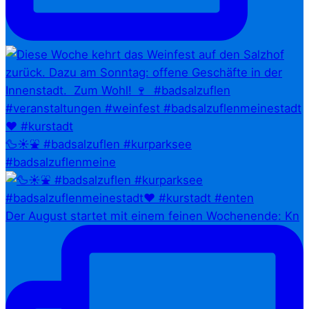
🦆☀️⛲ #badsalzuflen #kurparksee
#badsalzuflenmeine
Der August startet mit einem feinen Wochenende: Kn