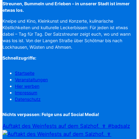
Streunen, Bummeln und Erleben – in unserer Stadt ist immer
etwas los.
Kneipe und Kino, Kleinkunst und Konzerte, kulinarische
Köstlichkeiten und kulturelle Leckerbissen: Für jeden ist etwas
dabei – Tag für Tag. Der Salzstreuner zeigt euch, wo und wann
was los ist. Von der Langen Straße über Schötmar bis nach
Lockhausen, Wüsten und Ahmsen.
Schnellzugriffe:
Startseite
Veranstaltungen
Hier werben
Impressum
Datenschutz
Nichts verpassen: Folge uns auf Social Media!
Auftakt des Weinfests auf dem Salzhof. 🍷 #badsalz