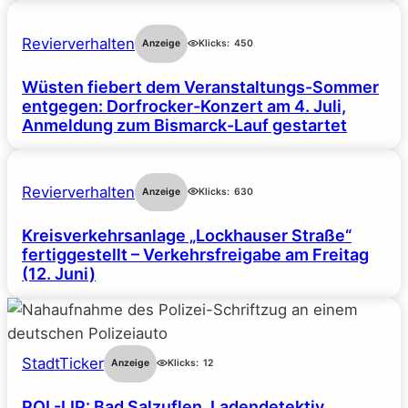
Revierverhalten
Anzeige
Klicks:
450
Wüsten fiebert dem Veranstaltungs-Sommer
entgegen: Dorfrocker-Konzert am 4. Juli,
Anmeldung zum Bismarck-Lauf gestartet
Revierverhalten
Anzeige
Klicks:
630
Kreisverkehrsanlage „Lockhauser Straße“
fertiggestellt – Verkehrsfreigabe am Freitag
(12. Juni)
StadtTicker
Anzeige
Klicks:
12
POL-LIP: Bad Salzuflen. Ladendetektiv