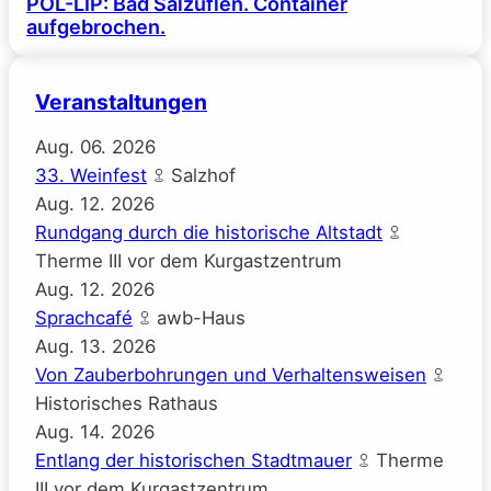
POL-LIP: Bad Salzuflen. Container
aufgebrochen.
Veranstaltungen
Aug.
06.
2026
33. Weinfest
Salzhof
Aug.
12.
2026
Rundgang durch die historische Altstadt
Therme III vor dem Kurgastzentrum
Aug.
12.
2026
Sprachcafé
awb-Haus
Aug.
13.
2026
Von Zauberbohrungen und Verhaltensweisen
Historisches Rathaus
Aug.
14.
2026
Entlang der historischen Stadtmauer
Therme
III vor dem Kurgastzentrum