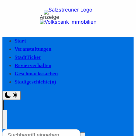
Anzeige
Start
Veranstaltungen
StadtTicker
Revierverhalten
Geschmackssachen
Stadtgeschichte(n)