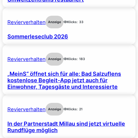
Revierverhalten
Anzeige
Klicks:
33
Sommerleseclub 2026
Revierverhalten
Anzeige
Klicks:
183
„MeinS“ öffnet sich für alle: Bad Salzuflens
kostenlose Begleit-App jetzt auch für
Einwohner, Tagesgäste und Interessierte
Revierverhalten
Anzeige
Klicks:
21
In der Partnerstadt Millau sind jetzt virtuelle
Rundflüge möglich