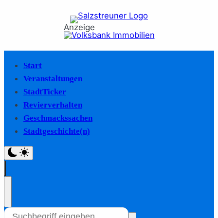
Anzeige
Start
Veranstaltungen
StadtTicker
Revierverhalten
Geschmackssachen
Stadtgeschichte(n)