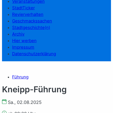
Veranstaltungen
StadtTicker
Revierverhalten
Geschmackssachen
Stadtgeschichte(n)
Archiv
Hier werben
Impressum
Datenschutzerklärung
Führung
Kneipp-Führung
Sa., 02.08.2025