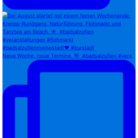
Neue Woche, neue Termine. 👋⁠ ⁠ #badsalzuflen #vera