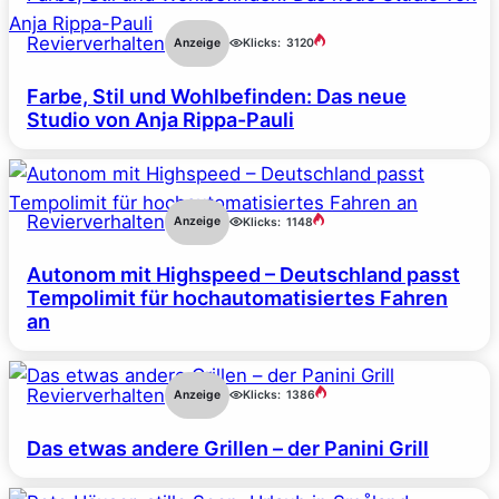
Revierverhalten
Anzeige
Klicks:
3120
Farbe, Stil und Wohlbefinden: Das neue
Studio von Anja Rippa-Pauli
Revierverhalten
Anzeige
Klicks:
1148
Autonom mit Highspeed – Deutschland passt
Tempolimit für hochautomatisiertes Fahren
an
Revierverhalten
Anzeige
Klicks:
1386
Das etwas andere Grillen – der Panini Grill