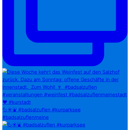
🦆☀️⛲ #badsalzuflen #kurparksee
#badsalzuflenmeine