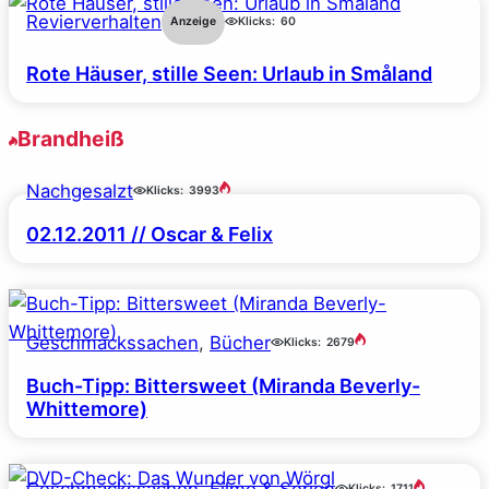
Revierverhalten
Anzeige
Klicks:
60
Rote Häuser, stille Seen: Urlaub in Småland
Brandheiß
Nachgesalzt
Klicks:
3993
02.12.2011 // Oscar & Felix
Geschmackssachen
, 
Bücher
Klicks:
2679
Buch-Tipp: Bittersweet (Miranda Beverly-
Whittemore)
Geschmackssachen
, 
Filme & Serien
Klicks:
1711