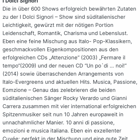
I Dolci Signori
Die in über 600 Shows erfolgreich bewährten Zutaten
zu der I Dolci Signori – Show sind süditalienischer
Leichtigkeit, gewürzt mit der nötigen Portion
Leidenschaft, Romantik, Charisma und Lebenslust.
Eben eine feine Mischung aus Italo- Pop-Klassikern,
geschmackvollen Eigenkompositionen aus den
erfolgreichen CDs „Attenzione“ (2003) „Fermare il
tempo“(2009) und der neuen CD “Un po`di … noi!”
(2014) sowie überraschenden Arrangements von
Italo-Evergreens und aktuellen Hits. Musica, Passione,
Eomzione – Genau das zelebrieren die beiden
süditalienischen Sänger Rocky Verardo und Gianni
Carrera zusammen mit vier international erfolgreichen
Spitzenmusiker seit nun 10 Jahren europaweit in
unnachahmlicher Manier. 10 anni di passione,
emozioni e musica italiana. Eben ein exzellenter
Cuvée: perfekt in der Mischung und eine gute Zeit