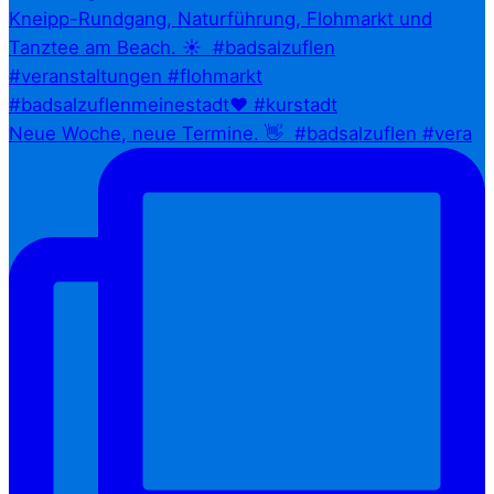
Neue Woche, neue Termine. 👋⁠ ⁠ #badsalzuflen #vera