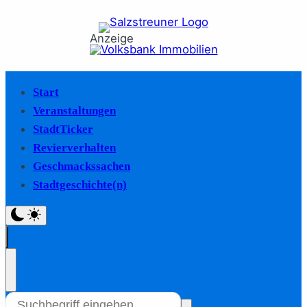
Anzeige
Start
Veranstaltungen
StadtTicker
Revierverhalten
Geschmackssachen
Stadtgeschichte(n)