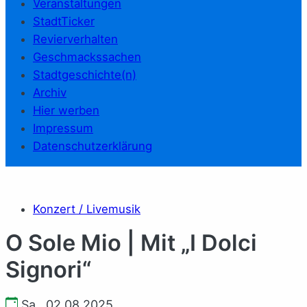
Veranstaltungen
StadtTicker
Revierverhalten
Geschmackssachen
Stadtgeschichte(n)
Archiv
Hier werben
Impressum
Datenschutzerklärung
Konzert / Livemusik
O Sole Mio | Mit „I Dolci
Signori“
Sa., 02.08.2025