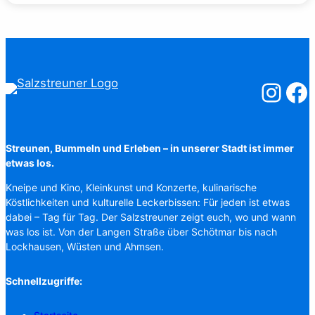
Salzstreuner
Salzst
Streunen, Bummeln und Erleben – in unserer Stadt ist immer
etwas los.
Kneipe und Kino, Kleinkunst und Konzerte, kulinarische
Köstlichkeiten und kulturelle Leckerbissen: Für jeden ist etwas
dabei – Tag für Tag. Der Salzstreuner zeigt euch, wo und wann
was los ist. Von der Langen Straße über Schötmar bis nach
Lockhausen, Wüsten und Ahmsen.
Schnellzugriffe: