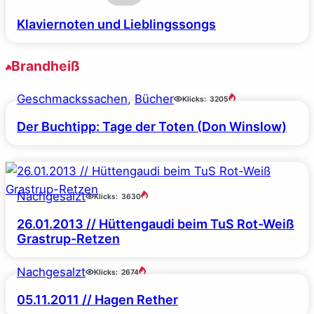
Klaviernoten und Lieblingssongs
Brandheiß
Geschmackssachen
, 
Bücher
Klicks:
3205
Der Buchtipp: Tage der Toten (Don Winslow)
Nachgesalzt
Klicks:
3630
26.01.2013 // Hüttengaudi beim TuS Rot-Weiß
Grastrup-Retzen
Nachgesalzt
Klicks:
2674
05.11.2011 // Hagen Rether