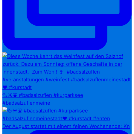
🦆☀️⛲ #badsalzuflen #kurparksee
#badsalzuflenmeine
Der August startet mit einem feinen Wochenende: Kn