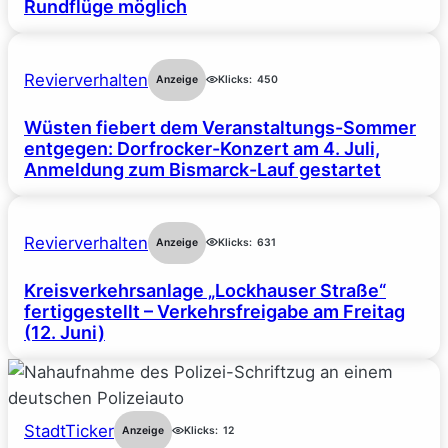
Rundflüge möglich
Revierverhalten
Anzeige
Klicks:
450
Wüsten fiebert dem Veranstaltungs-Sommer
entgegen: Dorfrocker-Konzert am 4. Juli,
Anmeldung zum Bismarck-Lauf gestartet
Revierverhalten
Anzeige
Klicks:
631
Kreisverkehrsanlage „Lockhauser Straße“
fertiggestellt – Verkehrsfreigabe am Freitag
(12. Juni)
StadtTicker
Anzeige
Klicks:
12