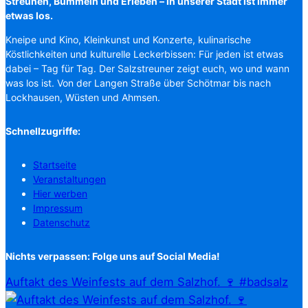
Streunen, Bummeln und Erleben – in unserer Stadt ist immer
etwas los.
Kneipe und Kino, Kleinkunst und Konzerte, kulinarische
Köstlichkeiten und kulturelle Leckerbissen: Für jeden ist etwas
dabei – Tag für Tag. Der Salzstreuner zeigt euch, wo und wann
was los ist. Von der Langen Straße über Schötmar bis nach
Lockhausen, Wüsten und Ahmsen.
Schnellzugriffe:
Startseite
Veranstaltungen
Hier werben
Impressum
Datenschutz
Nichts verpassen: Folge uns auf Social Media!
Auftakt des Weinfests auf dem Salzhof. 🍷 #badsalz