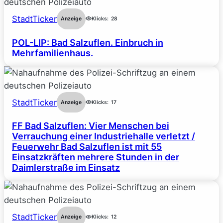
StadtTicker
Anzeige
Klicks:
28
POL-LIP: Bad Salzuflen. Einbruch in
Mehrfamilienhaus.
StadtTicker
Anzeige
Klicks:
17
FF Bad Salzuflen: Vier Menschen bei
Verrauchung einer Industriehalle verletzt /
Feuerwehr Bad Salzuflen ist mit 55
Einsatzkräften mehrere Stunden in der
Daimlerstraße im Einsatz
StadtTicker
Anzeige
Klicks:
12