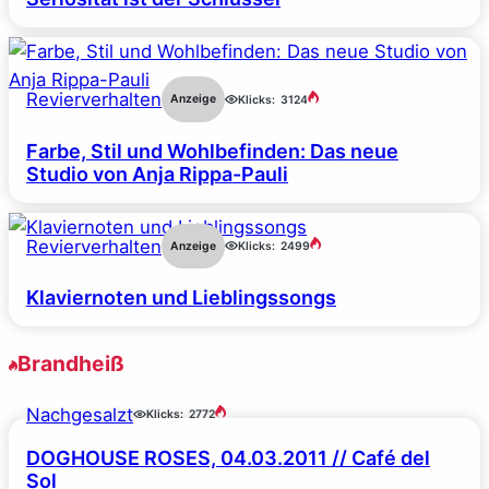
Revierverhalten
Anzeige
Klicks:
3124
Farbe, Stil und Wohlbefinden: Das neue
Studio von Anja Rippa-Pauli
Revierverhalten
Anzeige
Klicks:
2499
Klaviernoten und Lieblingssongs
Brandheiß
Nachgesalzt
Klicks:
2772
DOGHOUSE ROSES, 04.03.2011 // Café del
Sol