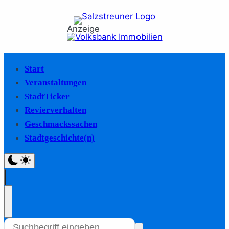
Anzeige
Start
Veranstaltungen
StadtTicker
Revierverhalten
Geschmackssachen
Stadtgeschichte(n)