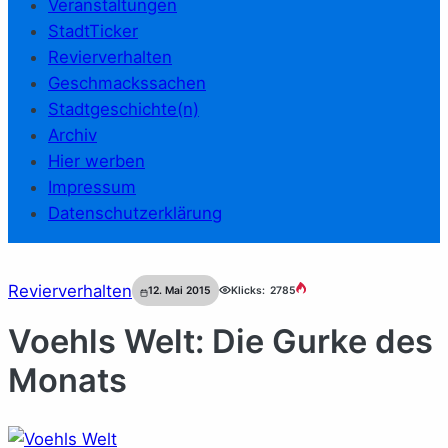
Veranstaltungen
StadtTicker
Revierverhalten
Geschmackssachen
Stadtgeschichte(n)
Archiv
Hier werben
Impressum
Datenschutzerklärung
Revierverhalten
12. Mai 2015
Klicks:
2785
Voehls Welt: Die Gurke des
Monats