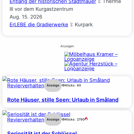
Entlang der historischen Stadtmauer
Therme
III vor dem Kurgastzentrum
Aug.
15.
2026
ErLEBE die Gradierwerke
Kurpark
Anzeigen
Revierverhalten
Anzeige
Klicks:
60
Rote Häuser, stille Seen: Urlaub in Småland
Revierverhalten
Anzeige
Klicks:
2790
Seriosität ist der Schlüssel