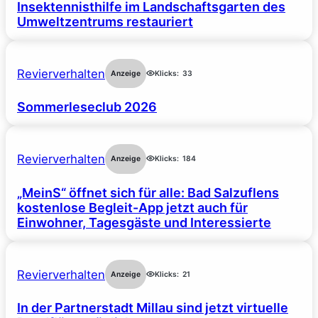
Insektennisthilfe im Landschaftsgarten des
Umweltzentrums restauriert
Revierverhalten
Anzeige
Klicks:
33
Sommerleseclub 2026
Revierverhalten
Anzeige
Klicks:
184
„MeinS“ öffnet sich für alle: Bad Salzuflens
kostenlose Begleit-App jetzt auch für
Einwohner, Tagesgäste und Interessierte
Revierverhalten
Anzeige
Klicks:
21
In der Partnerstadt Millau sind jetzt virtuelle