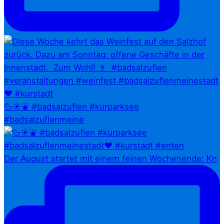
🦆☀️⛲ #badsalzuflen #kurparksee
#badsalzuflenmeine
Der August startet mit einem feinen Wochenende: Kn