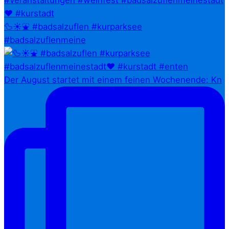
🦆☀️⛲ #badsalzuflen #kurparksee
#badsalzuflenmeine
Der August startet mit einem feinen Wochenende: Kn