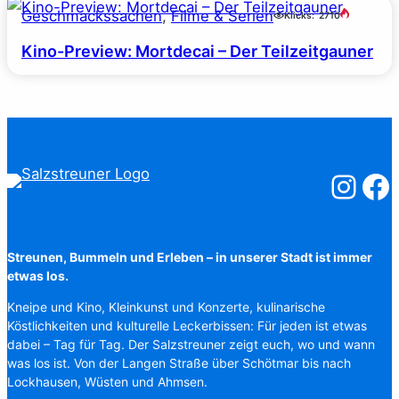
Geschmackssachen
, 
Filme & Serien
Klicks:
2710
Kino-Preview: Mortdecai – Der Teilzeitgauner
Salzstreuner
Salzst
Streunen, Bummeln und Erleben – in unserer Stadt ist immer
etwas los.
Kneipe und Kino, Kleinkunst und Konzerte, kulinarische
Köstlichkeiten und kulturelle Leckerbissen: Für jeden ist etwas
dabei – Tag für Tag. Der Salzstreuner zeigt euch, wo und wann
was los ist. Von der Langen Straße über Schötmar bis nach
Lockhausen, Wüsten und Ahmsen.