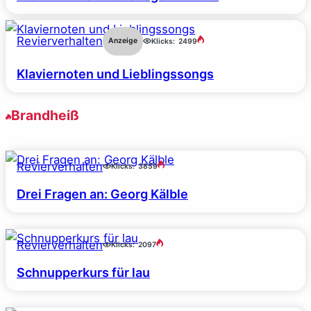
Revierverhalten
Anzeige
Klicks:
2499
Klaviernoten und Lieblingssongs
Brandheiß
Revierverhalten
Klicks:
3859
Drei Fragen an: Georg Kälble
Revierverhalten
Klicks:
2097
Schnupperkurs für lau