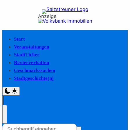
Anzeige
Start
Veranstaltungen
StadtTicker
Revierverhalten
Geschmackssachen
Stadtgeschichte(n)