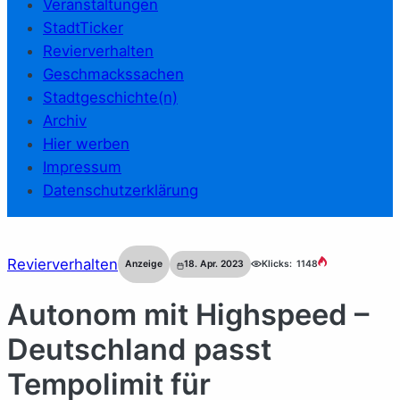
Veranstaltungen
StadtTicker
Revierverhalten
Geschmackssachen
Stadtgeschichte(n)
Archiv
Hier werben
Impressum
Datenschutzerklärung
Revierverhalten
Anzeige
18. Apr. 2023
Klicks:
1148
Autonom mit Highspeed –
Deutschland passt
Tempolimit für