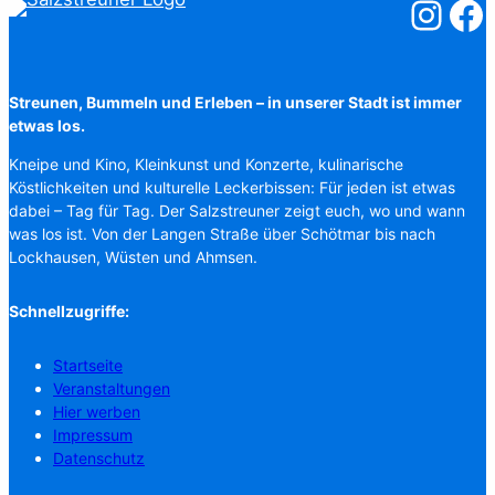
Salzstreuner
Salzst
Streunen, Bummeln und Erleben – in unserer Stadt ist immer
etwas los.
Kneipe und Kino, Kleinkunst und Konzerte, kulinarische
Köstlichkeiten und kulturelle Leckerbissen: Für jeden ist etwas
dabei – Tag für Tag. Der Salzstreuner zeigt euch, wo und wann
was los ist. Von der Langen Straße über Schötmar bis nach
Lockhausen, Wüsten und Ahmsen.
Schnellzugriffe:
Startseite
Veranstaltungen
Hier werben
Impressum
Datenschutz