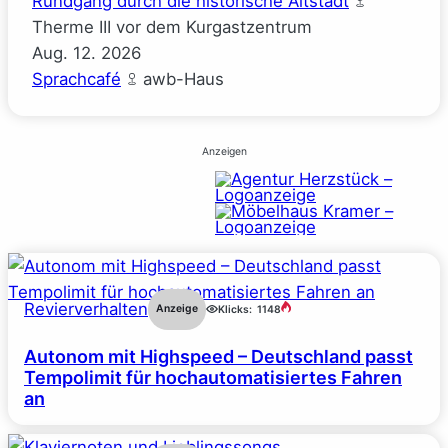
Rundgang durch die historische Altstadt
Therme III vor dem Kurgastzentrum
Aug.
12.
2026
Sprachcafé
awb-Haus
Anzeigen
Revierverhalten
Anzeige
Klicks:
1148
Autonom mit Highspeed – Deutschland passt
Tempolimit für hochautomatisiertes Fahren
an