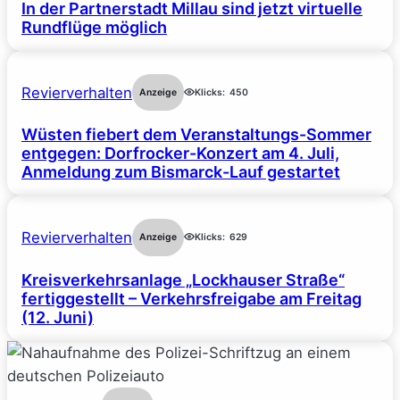
In der Partnerstadt Millau sind jetzt virtuelle
Rundflüge möglich
Revierverhalten
Anzeige
Klicks:
450
Wüsten fiebert dem Veranstaltungs-Sommer
entgegen: Dorfrocker-Konzert am 4. Juli,
Anmeldung zum Bismarck-Lauf gestartet
Revierverhalten
Anzeige
Klicks:
629
Kreisverkehrsanlage „Lockhauser Straße“
fertiggestellt – Verkehrsfreigabe am Freitag
(12. Juni)