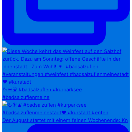
🦆☀️⛲ #badsalzuflen #kurparksee
#badsalzuflenmeine
Der August startet mit einem feinen Wochenende: Kn