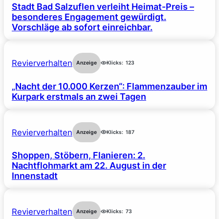
Stadt Bad Salzuflen verleiht Heimat-Preis –
besonderes Engagement gewürdigt.
Vorschläge ab sofort einreichbar.
Revierverhalten
Anzeige
Klicks:
123
„Nacht der 10.000 Kerzen“: Flammenzauber im
Kurpark erstmals an zwei Tagen
Revierverhalten
Anzeige
Klicks:
187
Shoppen, Stöbern, Flanieren: 2.
Nachtflohmarkt am 22. August in der
Innenstadt
Revierverhalten
Anzeige
Klicks:
73