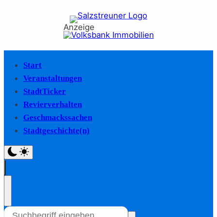
Anzeige
Start
Veranstaltungen
StadtTicker
Revierverhalten
Geschmackssachen
Stadtgeschichte(n)