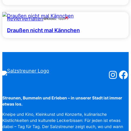
Revierverhalten
Klicks:
1331
Draußen nicht mal Kännchen
Salzstreuner
Salzst
Streunen, Bummeln und Erleben – in unserer Stadt ist immer
etwas los.
Kneipe und Kino, Kleinkunst und Konzerte, kulinarische
Köstlichkeiten und kulturelle Leckerbissen: Für jeden ist etwas
dabei – Tag für Tag. Der Salzstreuner zeigt euch, wo und wann