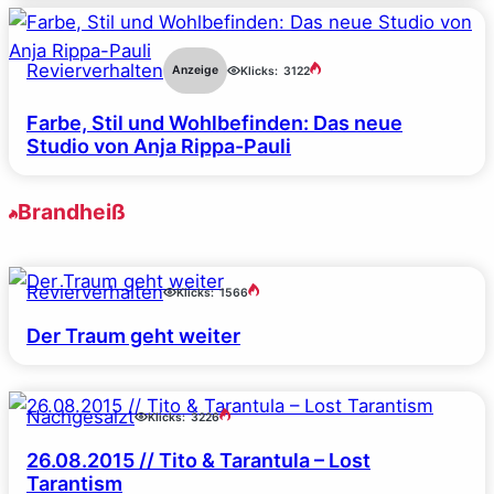
Revierverhalten
Anzeige
Klicks:
3122
Farbe, Stil und Wohlbefinden: Das neue
Studio von Anja Rippa-Pauli
Brandheiß
Revierverhalten
Klicks:
1566
Der Traum geht weiter
Nachgesalzt
Klicks:
3226
26.08.2015 // Tito & Tarantula – Lost
Tarantism