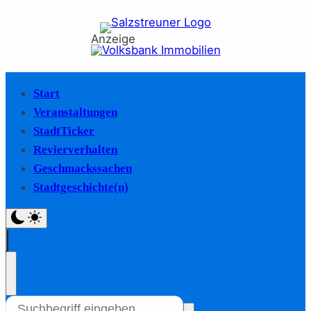
Anzeige
Start
Veranstaltungen
StadtTicker
Revierverhalten
Geschmackssachen
Stadtgeschichte(n)