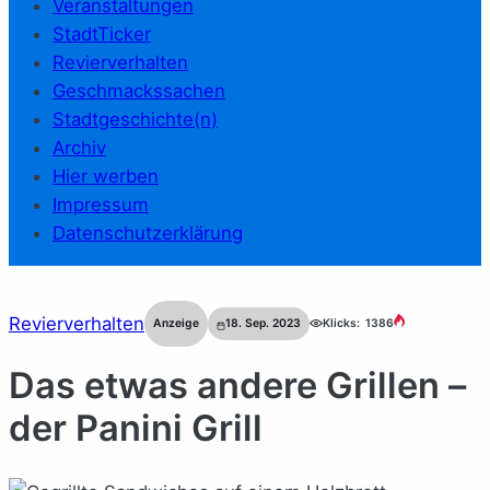
Veranstaltungen
StadtTicker
Revierverhalten
Geschmackssachen
Stadtgeschichte(n)
Archiv
Hier werben
Impressum
Datenschutzerklärung
Revierverhalten
Anzeige
18. Sep. 2023
Klicks:
1386
Das etwas andere Grillen –
der Panini Grill