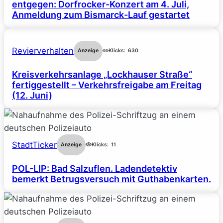
entgegen: Dorfrocker-Konzert am 4. Juli,
Anmeldung zum Bismarck-Lauf gestartet
Revierverhalten
Anzeige
Klicks:
630
Kreisverkehrsanlage „Lockhauser Straße“
fertiggestellt – Verkehrsfreigabe am Freitag
(12. Juni)
StadtTicker
Anzeige
Klicks:
11
POL-LIP: Bad Salzuflen. Ladendetektiv
bemerkt Betrugsversuch mit Guthabenkarten.