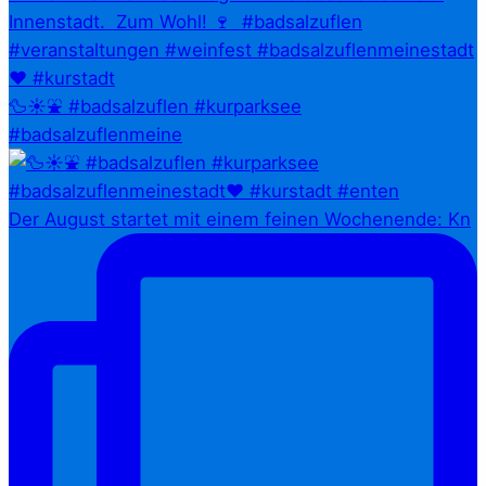
🦆☀️⛲ #badsalzuflen #kurparksee
#badsalzuflenmeine
Der August startet mit einem feinen Wochenende: Kn