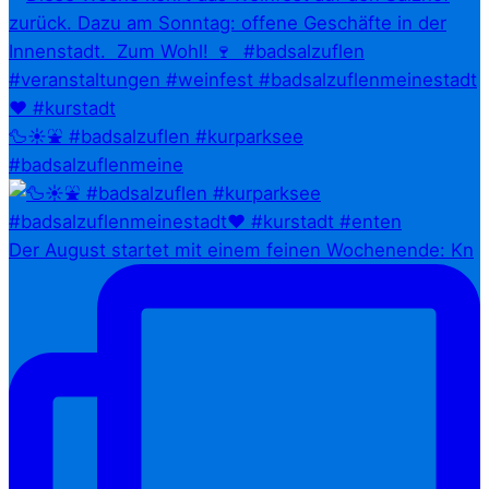
🦆☀️⛲ #badsalzuflen #kurparksee
#badsalzuflenmeine
Der August startet mit einem feinen Wochenende: Kn