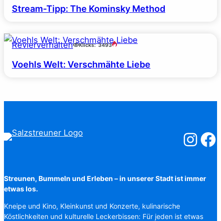
Stream-Tipp: The Kominsky Method
Revierverhalten
Klicks:
3493
Voehls Welt: Verschmähte Liebe
Salzstreuner
Salzst
Streunen, Bummeln und Erleben – in unserer Stadt ist immer
etwas los.
Kneipe und Kino, Kleinkunst und Konzerte, kulinarische
Köstlichkeiten und kulturelle Leckerbissen: Für jeden ist etwas