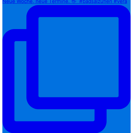
Neue Woche, neue Termine. 👋⁠ ⁠ #badsalzuflen #vera