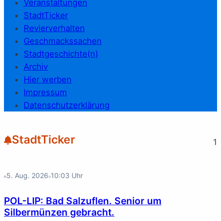
Veranstaltungen
StadtTicker
Revierverhalten
Geschmackssachen
Stadtgeschichte(n)
Archiv
Hier werben
Impressum
Datenschutzerklärung
StadtTicker
1
5. Aug. 2026
10:03
Uhr
POL-LIP: Bad Salzuflen. Senior um
Silbermünzen gebracht.