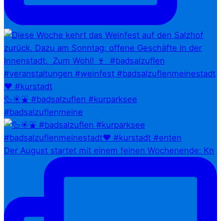
🦆☀️⛲ #badsalzuflen #kurparksee
#badsalzuflenmeine
Der August startet mit einem feinen Wochenende: Kn