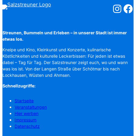
Salzstreuner
Salzst
Streunen, Bummeln und Erleben – in unserer Stadt ist immer
etwas los.
Kneipe und Kino, Kleinkunst und Konzerte, kulinarische
Köstlichkeiten und kulturelle Leckerbissen: Für jeden ist etwas
dabei – Tag für Tag. Der Salzstreuner zeigt euch, wo und wann
was los ist. Von der Langen Straße über Schötmar bis nach
Lockhausen, Wüsten und Ahmsen.
Schnellzugriffe:
Startseite
Veranstaltungen
Hier werben
Impressum
Datenschutz