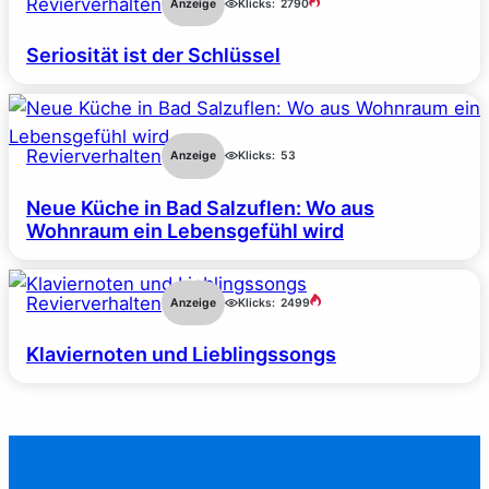
Revierverhalten
Anzeige
Klicks:
2790
Seriosität ist der Schlüssel
Revierverhalten
Anzeige
Klicks:
53
Neue Küche in Bad Salzuflen: Wo aus
Wohnraum ein Lebensgefühl wird
Revierverhalten
Anzeige
Klicks:
2499
Klaviernoten und Lieblingssongs