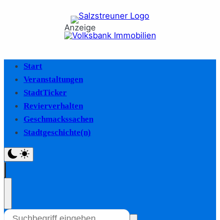
Anzeige
Start
Veranstaltungen
StadtTicker
Revierverhalten
Geschmackssachen
Stadtgeschichte(n)