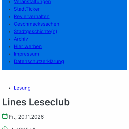
Veranstaltungen
StadtTicker
Revierverhalten
Geschmackssachen
Stadtgeschichte(n)
Archiv
Hier werben
Impressum
Datenschutzerklärung
Lesung
Lines Leseclub
Fr., 20.11.2026