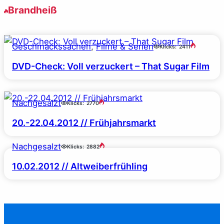
Brandheiß
Geschmackssachen
, 
Filme & Serien
Klicks:
2411
DVD-Check: Voll verzuckert – That Sugar Film
Nachgesalzt
Klicks:
2770
20.-22.04.2012 // Frühjahrsmarkt
Nachgesalzt
Klicks:
2882
10.02.2012 // Altweiberfrühling