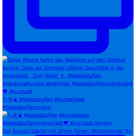
🦆☀️⛲ #badsalzuflen #kurparksee
#badsalzuflenmeine
Der August startet mit einem feinen Wochenende: Kn