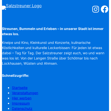
Salzstreuner
Salzst
Streunen, Bummeln und Erleben – in unserer Stadt ist immer
etwas los.
Kneipe und Kino, Kleinkunst und Konzerte, kulinarische
Köstlichkeiten und kulturelle Leckerbissen: Für jeden ist etwas
dabei – Tag für Tag. Der Salzstreuner zeigt euch, wo und wann
was los ist. Von der Langen Straße über Schötmar bis nach
Lockhausen, Wüsten und Ahmsen.
Schnellzugriffe:
Startseite
Veranstaltungen
Hier werben
Impressum
Datenschutz