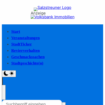
Anzeige
Start
Veranstaltungen
StadtTicker
Revierverhalten
Geschmackssachen
Stadtgeschichte(n)