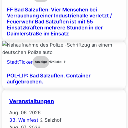
FF Bad Salzuflen: Vier Menschen bei
Verrauchung einer Industriehalle verletzt /
Feuerwehr Bad Salzuflen ist mit 55
Einsatzkräften mehrere Stunden in der
Daimlerstraße im Einsatz
StadtTicker
Anzeige
Klicks:
11
POL-LIP: Bad Salzuflen. Container
aufgebrochen.
Veranstaltungen
Aug.
06.
2026
33. Weinfest
Salzhof
Aug.
07.
2026