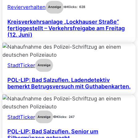
Revierverhalten
Anzeige
Klicks:
628
Kreisverkehrsanlage „Lockhauser Straße“
fertiggestellt – Verkehrsfreigabe am Freitag
(12. Juni)
StadtTicker
Anzeige
POL-LIP: Bad Salzuflen. Ladendetektiv
bemerkt Betrugsversuch mit Guthabenkarten.
StadtTicker
Anzeige
Klicks:
247
POL-LIP: Bad Salzuflen. Senior um
Silbermünzen gebracht.