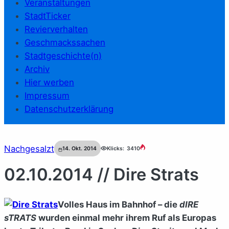
Veranstaltungen
StadtTicker
Revierverhalten
Geschmackssachen
Stadtgeschichte(n)
Archiv
Hier werben
Impressum
Datenschutzerklärung
Nachgesalzt
14. Okt. 2014
Klicks:
3410
02.10.2014 // Dire Strats
Volles Haus im Bahnhof – die
dIRE
sTRATS
wurden einmal mehr ihrem Ruf als Europas