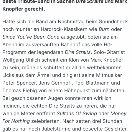
beste Tribute-Band in Sachen
Dire Straits
und Mark
Knopfler gerecht.
Hatte sich die Band am Nachmittag beim Soundcheck
noch munter an Hardrock-Klassikern wie
Burn
oder
Since You’ve Been Gone
ausgetobt, boten sie am
Abend im ausverkauften Bahnhof das volle Hit-
Programm der legendären
Dire Straits
. Solo-Gitarrist
Wolfgang Uhlich scheint ein Klon von Mark Knopfler
zu sein; mühelos schüttelt er all die weltbekannten
Licks aus dem Ärmel und dirigiert seine Mitmusiker
Peter Spencer, Jens Gernhoff, Tobi Blattmann und
Thomas Fiebig von einem Höhepunkt zum nächsten.
Bei geschlossenen Augen konnte man wirklich
meinen, die echten Dire Straits zu hören, die nur
wenige Meter entfernt
Sultans Of Swing
oder
Money
For Nothing
zelebrierten. Nach satten drei Stunden
gab es nur noch Jubelstürme und beseelte Gesichter.