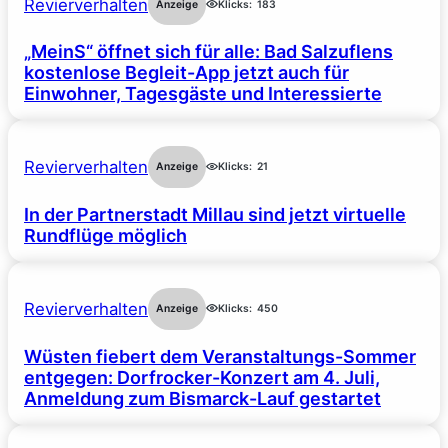
Revierverhalten
Anzeige
Klicks:
183
„MeinS“ öffnet sich für alle: Bad Salzuflens
kostenlose Begleit-App jetzt auch für
Einwohner, Tagesgäste und Interessierte
Revierverhalten
Anzeige
Klicks:
21
In der Partnerstadt Millau sind jetzt virtuelle
Rundflüge möglich
Revierverhalten
Anzeige
Klicks:
450
Wüsten fiebert dem Veranstaltungs-Sommer
entgegen: Dorfrocker-Konzert am 4. Juli,
Anmeldung zum Bismarck-Lauf gestartet