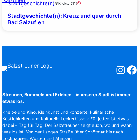
Stadtgeschichte(n)
Klicks:
2117
Stadtgeschichte(n): Kreuz und quer durch
Bad Salzuflen
Salzstreuner
Salzst
Streunen, Bummeln und Erleben – in unserer Stadt ist immer
etwas los.
Kneipe und Kino, Kleinkunst und Konzerte, kulinarische
Köstlichkeiten und kulturelle Leckerbissen: Für jeden ist etwas
dabei – Tag für Tag. Der Salzstreuner zeigt euch, wo und wann
was los ist. Von der Langen Straße über Schötmar bis nach
Lockhausen, Wüsten und Ahmsen.