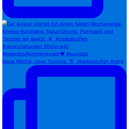
Neue Woche, neue Termine. 👋⁠ ⁠ #badsalzuflen #vera