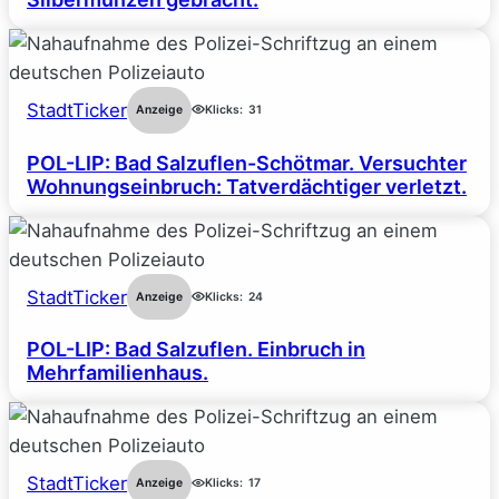
StadtTicker
Anzeige
Klicks:
31
POL-LIP: Bad Salzuflen-Schötmar. Versuchter
Wohnungseinbruch: Tatverdächtiger verletzt.
StadtTicker
Anzeige
Klicks:
24
POL-LIP: Bad Salzuflen. Einbruch in
Mehrfamilienhaus.
StadtTicker
Anzeige
Klicks:
17