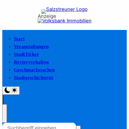
Anzeige
Start
Veranstaltungen
StadtTicker
Revierverhalten
Geschmackssachen
Stadtgeschichte(n)