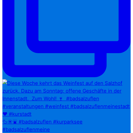
🦆☀️⛲ #badsalzuflen #kurparksee
#badsalzuflenmeine