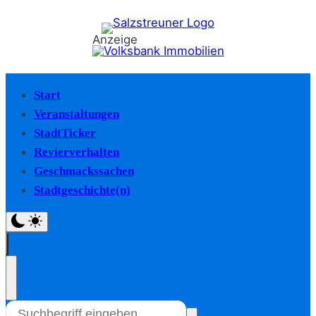
Anzeige
Start
Veranstaltungen
StadtTicker
Revierverhalten
Geschmackssachen
Stadtgeschichte(n)