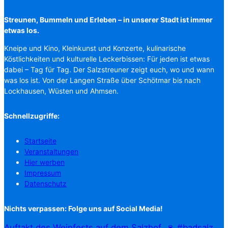
Streunen, Bummeln und Erleben – in unserer Stadt ist immer
etwas los.
Kneipe und Kino, Kleinkunst und Konzerte, kulinarische
Köstlichkeiten und kulturelle Leckerbissen: Für jeden ist etwas
dabei – Tag für Tag. Der Salzstreuner zeigt euch, wo und wann
was los ist. Von der Langen Straße über Schötmar bis nach
Lockhausen, Wüsten und Ahmsen.
Schnellzugriffe:
Startseite
Veranstaltungen
Hier werben
Impressum
Datenschutz
Nichts verpassen: Folge uns auf Social Media!
Auftakt des Weinfests auf dem Salzhof. 🍷 #badsalz