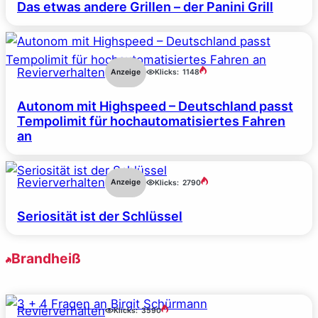
Das etwas andere Grillen – der Panini Grill
Revierverhalten
Anzeige
Klicks:
1148
Autonom mit Highspeed – Deutschland passt
Tempolimit für hochautomatisiertes Fahren
an
Revierverhalten
Anzeige
Klicks:
2790
Seriosität ist der Schlüssel
Brandheiß
Revierverhalten
Klicks:
3590