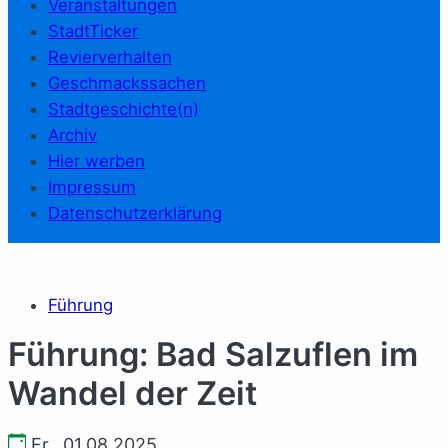
Veranstaltungen
StadtTicker
Revierverhalten
Geschmackssachen
Stadtgeschichte(n)
Archiv
Hier werben
Impressum
Datenschutzerklärung
Führung
Führung: Bad Salzuflen im
Wandel der Zeit
Fr., 01.08.2025