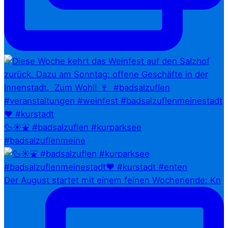
🦆☀️⛲ #badsalzuflen #kurparksee
#badsalzuflenmeine
Der August startet mit einem feinen Wochenende: Kn