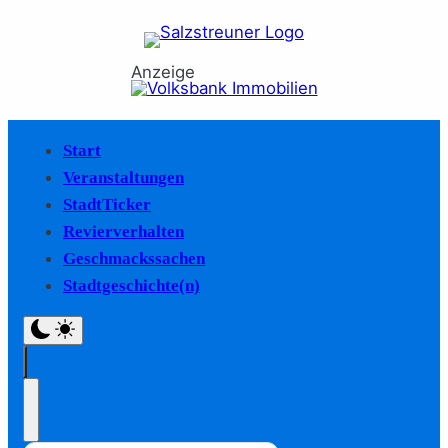
Anzeige
Start
Veranstaltungen
StadtTicker
Revierverhalten
Geschmackssachen
Stadtgeschichte(n)