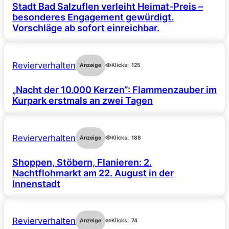
Stadt Bad Salzuflen verleiht Heimat-Preis –
besonderes Engagement gewürdigt.
Vorschläge ab sofort einreichbar.
Revierverhalten
Anzeige
Klicks:
125
„Nacht der 10.000 Kerzen“: Flammenzauber im
Kurpark erstmals an zwei Tagen
Revierverhalten
Anzeige
Klicks:
188
Shoppen, Stöbern, Flanieren: 2.
Nachtflohmarkt am 22. August in der
Innenstadt
Revierverhalten
Anzeige
Klicks:
74