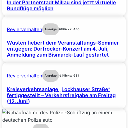
In der Partnerstadt Millau sind jetzt virtuelle
Rundflüge möglich
Revierverhalten
Anzeige
Klicks:
450
Wüsten fiebert dem Veranstaltungs-Sommer
entgegen: Dorfrocker-Konzert am 4. Juli,
Anmeldung zum Bismarck-Lauf gestartet
Revierverhalten
Anzeige
Klicks:
631
Kreisverkehrsanlage „Lockhauser Straße“
fertiggestellt – Verkehrsfreigabe am Freitag
(12. Juni)