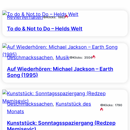
Revierverhalten
Klicks:
1862
To do & Not to Do – Helds Welt
Geschmackssachen
, 
Musik
Klicks:
3504
Auf Wiederhören: Michael Jackson – Earth
Song (1995)
Geschmackssachen
, 
Kunststück des
Klicks:
1790
Monats
Kunststück: Sonntagsspaziergang (Redzep
Memisevic)