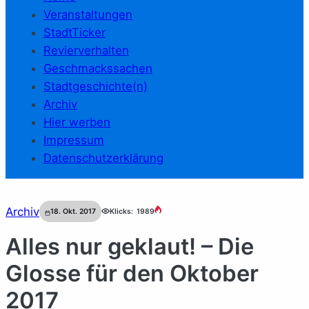
Veranstaltungen
StadtTicker
Revierverhalten
Geschmackssachen
Stadtgeschichte(n)
Archiv
Hier werben
Impressum
Datenschutzerklärung
Archiv
18. Okt. 2017
Klicks:
1989
Alles nur geklaut! – Die
Glosse für den Oktober
2017