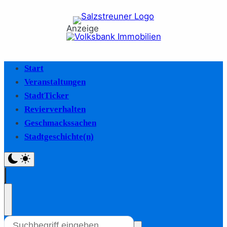
Anzeige
Start
Veranstaltungen
StadtTicker
Revierverhalten
Geschmackssachen
Stadtgeschichte(n)