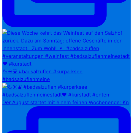
🦆☀️⛲ #badsalzuflen #kurparksee
#badsalzuflenmeine
Der August startet mit einem feinen Wochenende: Kn