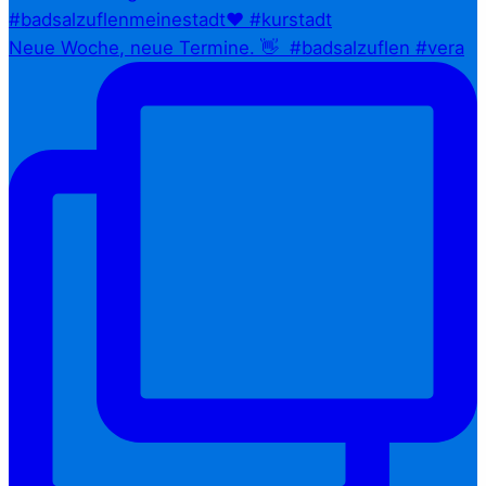
Neue Woche, neue Termine. 👋⁠ ⁠ #badsalzuflen #vera