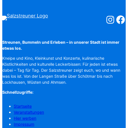
Salzstreuner
Salzst
Streunen, Bummeln und Erleben – in unserer Stadt ist immer
etwas los.
Kneipe und Kino, Kleinkunst und Konzerte, kulinarische
Köstlichkeiten und kulturelle Leckerbissen: Für jeden ist etwas
dabei – Tag für Tag. Der Salzstreuner zeigt euch, wo und wann
was los ist. Von der Langen Straße über Schötmar bis nach
Lockhausen, Wüsten und Ahmsen.
Schnellzugriffe:
Startseite
Veranstaltungen
Hier werben
Impressum