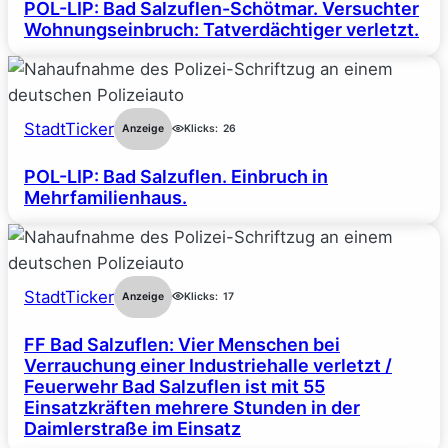
POL-LIP: Bad Salzuflen-Schötmar. Versuchter
Wohnungseinbruch: Tatverdächtiger verletzt.
StadtTicker
Anzeige
Klicks:
26
POL-LIP: Bad Salzuflen. Einbruch in
Mehrfamilienhaus.
StadtTicker
Anzeige
Klicks:
17
FF Bad Salzuflen: Vier Menschen bei
Verrauchung einer Industriehalle verletzt /
Feuerwehr Bad Salzuflen ist mit 55
Einsatzkräften mehrere Stunden in der
Daimlerstraße im Einsatz