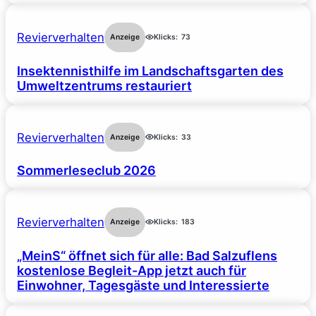
Revierverhalten
Anzeige
Klicks:
73
Insektennisthilfe im Landschaftsgarten des
Umweltzentrums restauriert
Revierverhalten
Anzeige
Klicks:
33
Sommerleseclub 2026
Revierverhalten
Anzeige
Klicks:
183
„MeinS“ öffnet sich für alle: Bad Salzuflens
kostenlose Begleit-App jetzt auch für
Einwohner, Tagesgäste und Interessierte