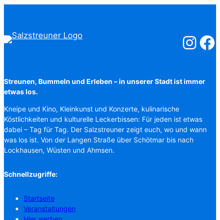
Salzstreuner
Salzst
Streunen, Bummeln und Erleben – in unserer Stadt ist immer
etwas los.
Kneipe und Kino, Kleinkunst und Konzerte, kulinarische
Köstlichkeiten und kulturelle Leckerbissen: Für jeden ist etwas
dabei – Tag für Tag. Der Salzstreuner zeigt euch, wo und wann
was los ist. Von der Langen Straße über Schötmar bis nach
Lockhausen, Wüsten und Ahmsen.
Schnellzugriffe:
Startseite
Veranstaltungen
Hier werben