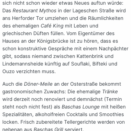
sich nicht schon wieder etwas Neues auftun würde:
Das
Restaurant Mythos
in der Lageschen Straße wird
ans Herforder Tor umziehen und die Räumlichkeiten
des ehemaligen
Café King
mit Leben und
griechischen Düften füllen. Vom Eigentümer des
Hauses an der Königsbrücke ist zu hören, dass es
schon konstruktive Gespräche mit einem Nachpächter
gibt, sodass niemand zwischen Kattenbrink und
Lindemannsheide künftig auf Souflaki, Bifteki und
Ouzo verzichten muss.
Auch die
Döner-Meile
an der Osterstraße bekommt
gastronomischen Zuwachs: Die ehemalige
Tränke
wird derzeit noch renoviert und demnächst (Termin
steht noch nicht fest) als
Baschas Lounge
mit heißen
Spezialitäten, alkoholfreien Cocktails und Smoothies
locken. Frisch zubereitete Tellergerichte werden von
nebenan aus
Baschas Grill
serviert.