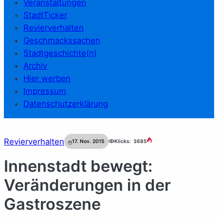
Veranstaltungen
StadtTicker
Revierverhalten
Geschmackssachen
Stadtgeschichte(n)
Archiv
Hier werben
Impressum
Datenschutzerklärung
Revierverhalten
17. Nov. 2015
Klicks:
3685
Innenstadt bewegt:
Veränderungen in der
Gastroszene