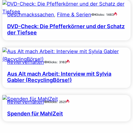
Geschmackssachen
, 
Filme & Serien
Klicks:
1463
DVD-Check: Die Pfefferkörner und der Schatz
der Tiefsee
Revierverhalten
Klicks:
3162
Aus Alt mach Arbeit: Interview mit Sylvia
Gabler (RecyclingBörse!)
Revierverhalten
Klicks:
2521
Spenden für MahlZeit