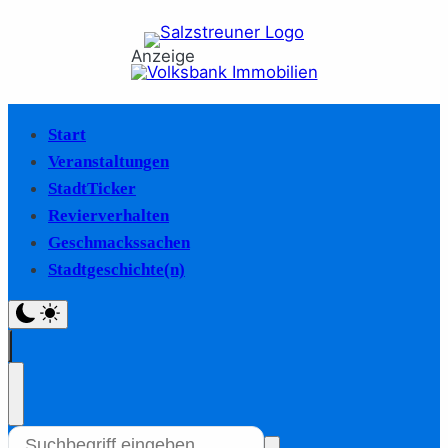
Anzeige
Start
Veranstaltungen
StadtTicker
Revierverhalten
Geschmackssachen
Stadtgeschichte(n)