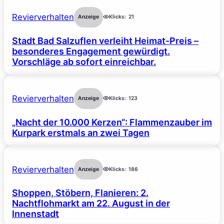
Revierverhalten
Anzeige
Klicks:
21
Stadt Bad Salzuflen verleiht Heimat-Preis –
besonderes Engagement gewürdigt.
Vorschläge ab sofort einreichbar.
Revierverhalten
Anzeige
Klicks:
123
„Nacht der 10.000 Kerzen“: Flammenzauber im
Kurpark erstmals an zwei Tagen
Revierverhalten
Anzeige
Klicks:
186
Shoppen, Stöbern, Flanieren: 2.
Nachtflohmarkt am 22. August in der
Innenstadt