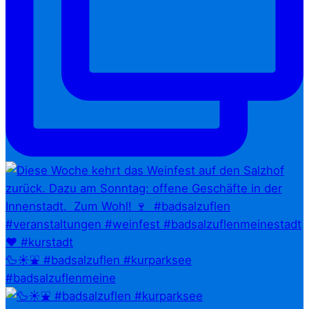
🦆☀️⛲ #badsalzuflen #kurparksee
#badsalzuflenmeine