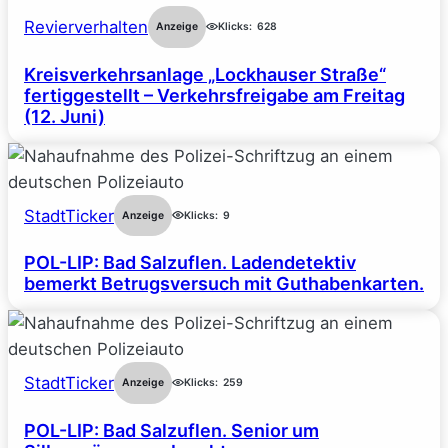
Revierverhalten
Anzeige
Klicks:
628
Kreisverkehrsanlage „Lockhauser Straße“
fertiggestellt – Verkehrsfreigabe am Freitag
(12. Juni)
StadtTicker
Anzeige
Klicks:
9
POL-LIP: Bad Salzuflen. Ladendetektiv
bemerkt Betrugsversuch mit Guthabenkarten.
StadtTicker
Anzeige
Klicks:
259
POL-LIP: Bad Salzuflen. Senior um