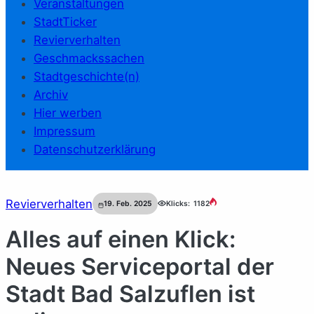
Veranstaltungen
StadtTicker
Revierverhalten
Geschmackssachen
Stadtgeschichte(n)
Archiv
Hier werben
Impressum
Datenschutzerklärung
Revierverhalten
19. Feb. 2025
Klicks:
1182
Alles auf einen Klick:
Neues Serviceportal der
Stadt Bad Salzuflen ist