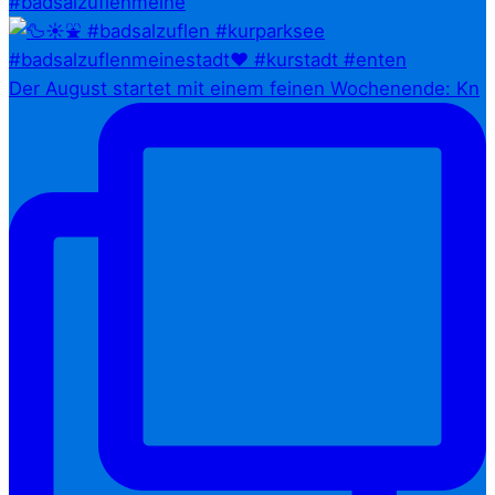
#badsalzuflenmeine
Der August startet mit einem feinen Wochenende: Kn