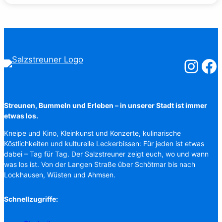
Salzstreuner
Salzst
Streunen, Bummeln und Erleben – in unserer Stadt ist immer
etwas los.
Kneipe und Kino, Kleinkunst und Konzerte, kulinarische
Köstlichkeiten und kulturelle Leckerbissen: Für jeden ist etwas
dabei – Tag für Tag. Der Salzstreuner zeigt euch, wo und wann
was los ist. Von der Langen Straße über Schötmar bis nach
Lockhausen, Wüsten und Ahmsen.
Schnellzugriffe: