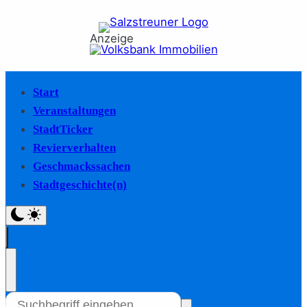
Anzeige
Start
Veranstaltungen
StadtTicker
Revierverhalten
Geschmackssachen
Stadtgeschichte(n)