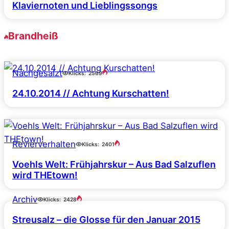
Klaviernoten und Lieblingssongs
Brandheiß
Nachgesalzt
Klicks:
2569
24.10.2014 // Achtung Kurschatten!
Revierverhalten
Klicks:
2401
Voehls Welt: Frühjahrskur – Aus Bad Salzuflen
wird THEtown!
Archiv
Klicks:
2428
Streusalz – die Glosse für den Januar 2015