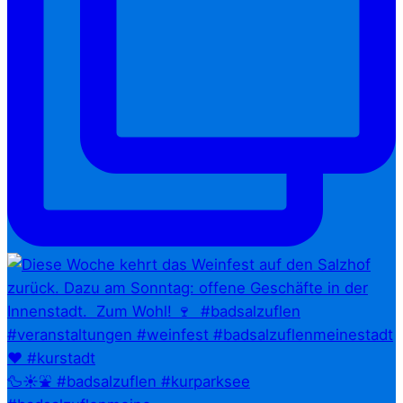
🦆☀️⛲ #badsalzuflen #kurparksee