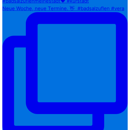
Neue Woche, neue Termine. 👋⁠ ⁠ #badsalzuflen #vera