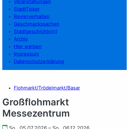
Veranstaltungen
StadtTicker
Revierverhalten
Geschmackssachen
Stadtgeschichte(n)
Archiv
Hier werben
Impressum
Datenschutzerklärung
Flohmarkt/Trödelmarkt/Basar
Großflohmarkt
Messezentrum
So., 05.07.2026 – So., 06.12.2026