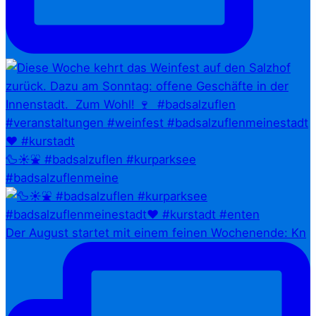
🦆☀️⛲ #badsalzuflen #kurparksee
#badsalzuflenmeine
Der August startet mit einem feinen Wochenende: Kn