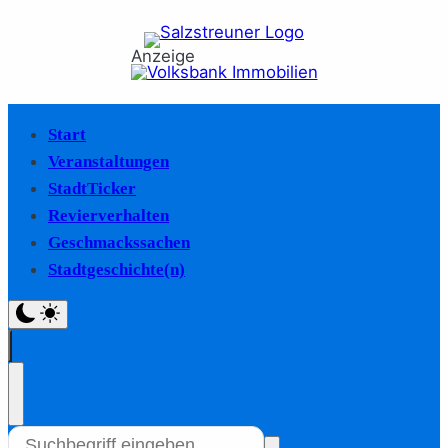
Anzeige
Start
Veranstaltungen
StadtTicker
Revierverhalten
Geschmackssachen
Stadtgeschichte(n)