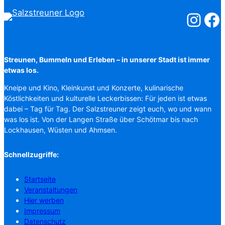
Salzstreuner
Salzst
Streunen, Bummeln und Erleben – in unserer Stadt ist immer
etwas los.
Kneipe und Kino, Kleinkunst und Konzerte, kulinarische
Köstlichkeiten und kulturelle Leckerbissen: Für jeden ist etwas
dabei – Tag für Tag. Der Salzstreuner zeigt euch, wo und wann
was los ist. Von der Langen Straße über Schötmar bis nach
Lockhausen, Wüsten und Ahmsen.
Schnellzugriffe:
Startseite
Veranstaltungen
Hier werben
Impressum
Datenschutz