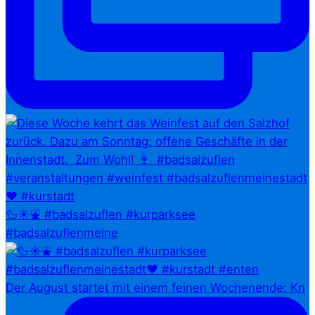
🦆☀️⛲ #badsalzuflen #kurparksee
#badsalzuflenmeine
Der August startet mit einem feinen Wochenende: Kn