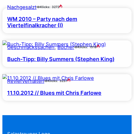
Nachgesalzt
Klicks:
3272
WM 2010 – Party nach dem
Viertelfinalkracher (I)
Geschmackssachen
, 
Bücher
Klicks:
1518
Buch-Tipp: Billy Summers (Stephen King)
Revierverhalten
Klicks:
3237
11.10.2012 // Blues mit Chris Farlowe