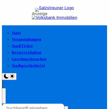
Anzeige
Start
Veranstaltungen
StadtTicker
Revierverhalten
Geschmackssachen
Stadtgeschichte(n)