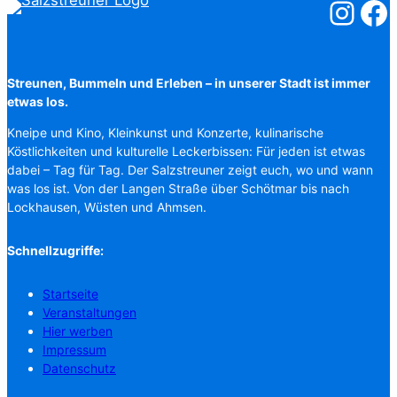
Salzstreuner
Salzst
Streunen, Bummeln und Erleben – in unserer Stadt ist immer
etwas los.
Kneipe und Kino, Kleinkunst und Konzerte, kulinarische
Köstlichkeiten und kulturelle Leckerbissen: Für jeden ist etwas
dabei – Tag für Tag. Der Salzstreuner zeigt euch, wo und wann
was los ist. Von der Langen Straße über Schötmar bis nach
Lockhausen, Wüsten und Ahmsen.
Schnellzugriffe:
Startseite
Veranstaltungen
Hier werben
Impressum
Datenschutz