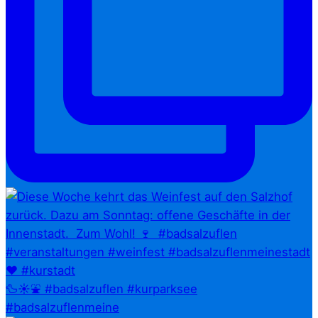
🦆☀️⛲ #badsalzuflen #kurparksee
#badsalzuflenmeine