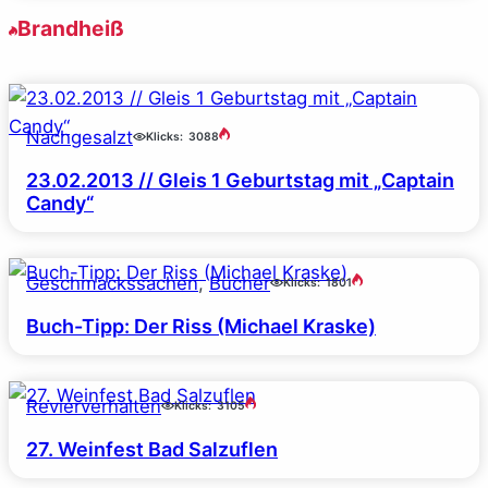
Brandheiß
Nachgesalzt
Klicks:
3088
23.02.2013 // Gleis 1 Geburtstag mit „Captain
Candy“
Geschmackssachen
, 
Bücher
Klicks:
1801
Buch-Tipp: Der Riss (Michael Kraske)
Revierverhalten
Klicks:
3105
27. Weinfest Bad Salzuflen