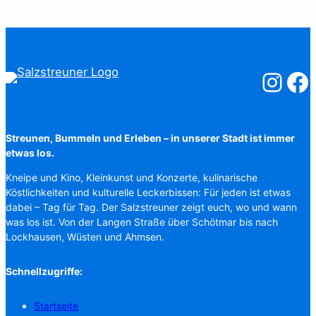
Salzstreuner
Salzst
Streunen, Bummeln und Erleben – in unserer Stadt ist immer
etwas los.
Kneipe und Kino, Kleinkunst und Konzerte, kulinarische
Köstlichkeiten und kulturelle Leckerbissen: Für jeden ist etwas
dabei – Tag für Tag. Der Salzstreuner zeigt euch, wo und wann
was los ist. Von der Langen Straße über Schötmar bis nach
Lockhausen, Wüsten und Ahmsen.
Schnellzugriffe:
Startseite