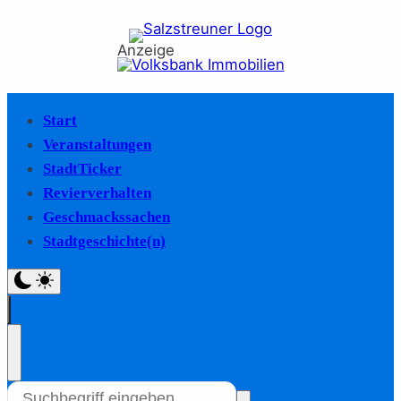
Anzeige
Start
Veranstaltungen
StadtTicker
Revierverhalten
Geschmackssachen
Stadtgeschichte(n)