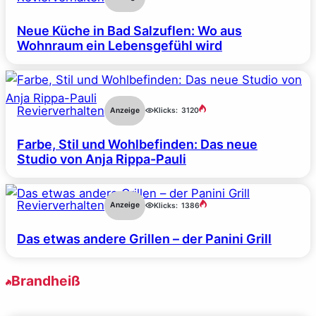
Neue Küche in Bad Salzuflen: Wo aus
Wohnraum ein Lebensgefühl wird
Revierverhalten
Anzeige
Klicks:
3120
Farbe, Stil und Wohlbefinden: Das neue
Studio von Anja Rippa-Pauli
Revierverhalten
Anzeige
Klicks:
1386
Das etwas andere Grillen – der Panini Grill
Brandheiß