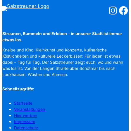
Salzstreuner
Salzst
Streunen, Bummeln und Erleben – in unserer Stadt ist immer
etwas los.
Kneipe und Kino, Kleinkunst und Konzerte, kulinarische
Köstlichkeiten und kulturelle Leckerbissen: Für jeden ist etwas
dabei – Tag für Tag. Der Salzstreuner zeigt euch, wo und wann
was los ist. Von der Langen Straße über Schötmar bis nach
Lockhausen, Wüsten und Ahmsen.
Schnellzugriffe:
Startseite
Veranstaltungen
Hier werben
Impressum
Datenschutz