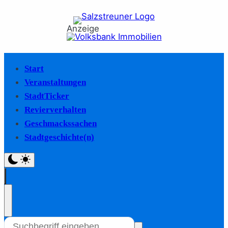
Anzeige
Start
Veranstaltungen
StadtTicker
Revierverhalten
Geschmackssachen
Stadtgeschichte(n)