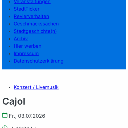
Veranstaltungen
StadtTicker
Revierverhalten
Geschmackssachen
Stadtgeschichte(n)
Archiv
Hier werben
Impressum
Datenschutzerklärung
Konzert / Livemusik
Cajol
Fr., 03.07.2026