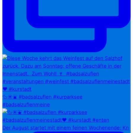
🦆☀️⛲ #badsalzuflen #kurparksee
#badsalzuflenmeine
Der August startet mit einem feinen Wochenende: Kn