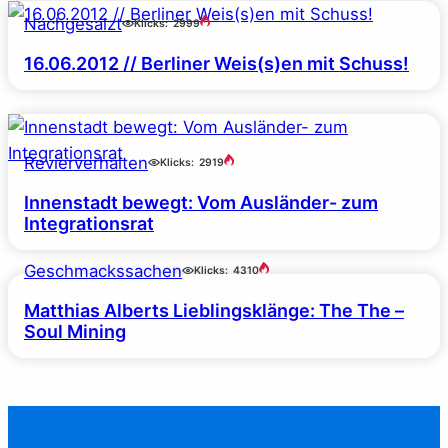
Nachgesalzt
Klicks:
2999
16.06.2012 // Berliner Weis(s)en mit Schuss!
Revierverhalten
Klicks:
2919
Innenstadt bewegt: Vom Ausländer- zum
Integrationsrat
Geschmackssachen
Klicks:
4310
Matthias Alberts Lieblingsklänge: The The –
Soul Mining