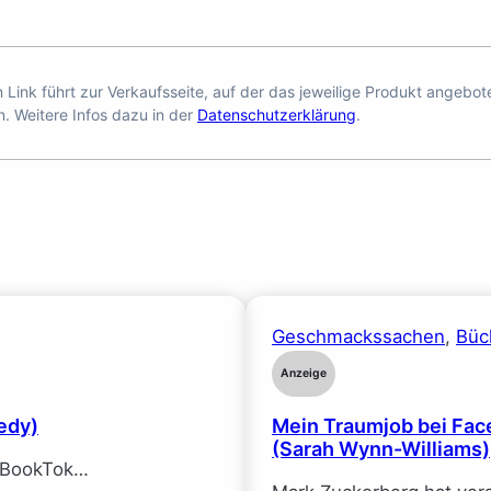
en Link führt zur Verkaufsseite, auf der das jeweilige Produkt angebo
n. Weitere Infos dazu in der
Datenschutzerklärung
.
Geschmackssachen
, 
Büc
Anzeige
edy)
Mein Traumjob bei Face
(Sarah Wynn-Williams)
f BookTok…