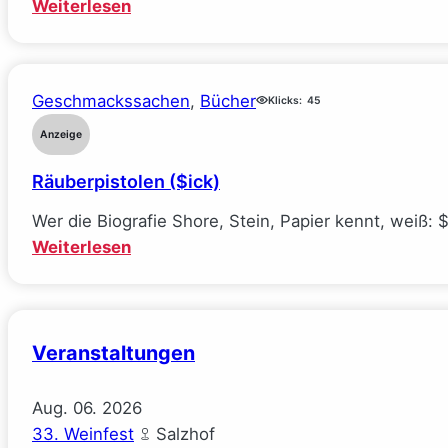
:
Weiterlesen
The
Deal
–
Geschmackssachen
, 
Bücher
Klicks:
45
Reine
Verhandlungssache
Anzeige
(Elle
Räuberpistolen ($ick)
Kennedy)
Wer die Biografie Shore, Stein, Papier kennt, weiß: 
:
Weiterlesen
Räuberpistolen
($ick)
Veranstaltungen
Aug.
06.
2026
33. Weinfest
Salzhof