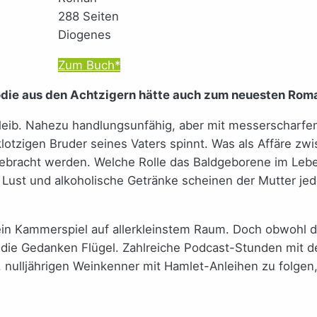
288 Seiten
Diogenes
Zum Buch*
ödie aus den Achtzigern hätte auch zum neuesten Rom
leib. Nahezu handlungsunfähig, aber mit messerscharfem
otzigen Bruder seines Vaters spinnt. Was als Affäre zw
bracht werden. Welche Rolle das Baldgeborene im Leben
e Lust und alkoholische Getränke scheinen der Mutter jed
ein Kammerspiel auf allerkleinstem Raum. Doch obwohl 
die Gedanken Flügel. Zahlreiche Podcast-Stunden mit d
, nulljährigen Weinkenner mit Hamlet-Anleihen zu folge