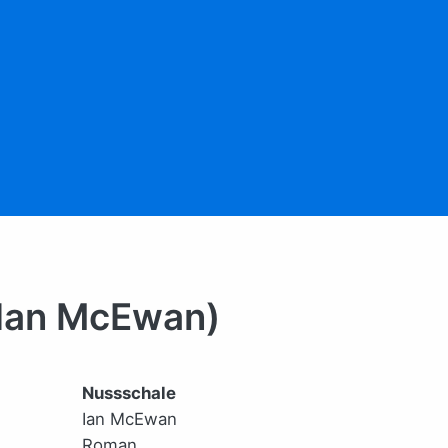
(Ian McEwan)
Nussschale
Ian McEwan
Roman