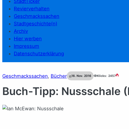
StadtTicker
Revierverhalten
Geschmackssachen
Stadtgeschichte(n)
Archiv
Hier werben
Impressum
Datenschutzerklärung
Geschmackssachen
, 
Bücher
16. Nov. 2016
Klicks:
2457
Buch-Tipp: Nussschale 