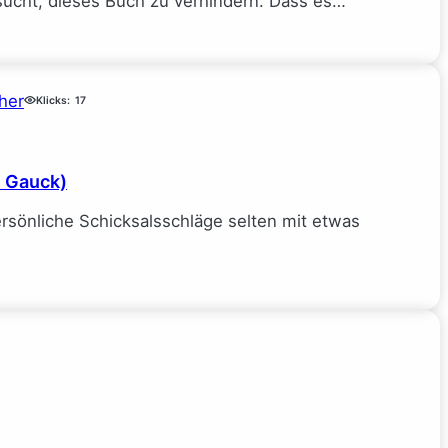
sucht, dieses Buch zu verhindern. Dass es…
her
Klicks:
17
e Gauck)
rsönliche Schicksalsschläge selten mit etwas