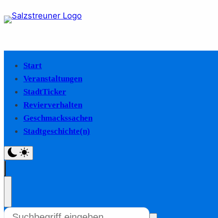
Start
Veranstaltungen
StadtTicker
Revierverhalten
Geschmackssachen
Stadtgeschichte(n)