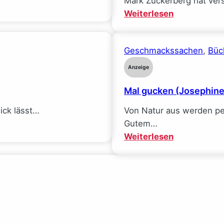
Mark Zuckerberg hat ver
:
Weiterlesen
Mein
Traumjob
Geschmackssachen
, 
Büc
bei
Facebook
Anzeige
und
Mal gucken (Josephin
wie
ich
$ick lässt…
Von Natur aus werden pe
alle
Gutem…
meine
:
Weiterlesen
Ideale
Mal
verlor
gucken
(Sarah
(Josephine
Wynn-
Gauck)
Williams)