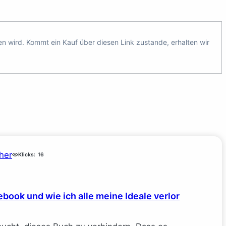
ten wird. Kommt ein Kauf über diesen Link zustande, erhalten wir
her
Klicks:
16
book und wie ich alle meine Ideale verlor