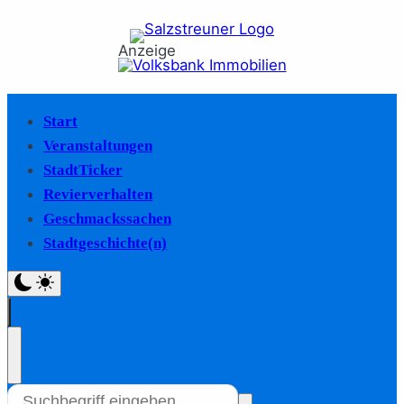
Anzeige
Start
Veranstaltungen
StadtTicker
Revierverhalten
Geschmackssachen
Stadtgeschichte(n)