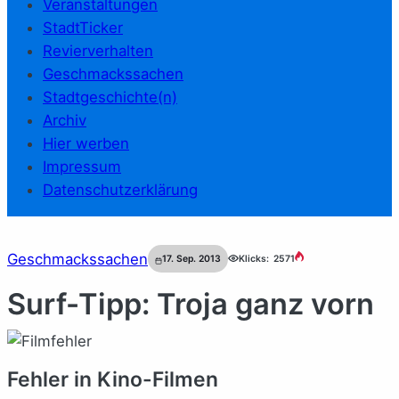
Veranstaltungen
StadtTicker
Revierverhalten
Geschmackssachen
Stadtgeschichte(n)
Archiv
Hier werben
Impressum
Datenschutzerklärung
Geschmackssachen
17. Sep. 2013
Klicks:
2571
Surf-Tipp: Troja ganz vorn
Fehler in Kino-Filmen