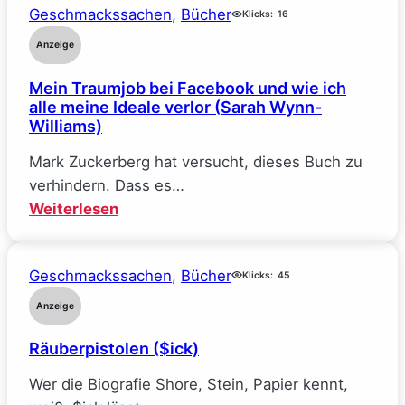
Geschmackssachen
, 
Bücher
–
Klicks:
16
Reine
Anzeige
Verhandlungssache
Mein Traumjob bei Facebook und wie ich
(Elle
alle meine Ideale verlor (Sarah Wynn-
Kennedy)
Williams)
Mark Zuckerberg hat versucht, dieses Buch zu
verhindern. Dass es…
:
Weiterlesen
Mein
Traumjob
Geschmackssachen
, 
Bücher
bei
Klicks:
45
Facebook
Anzeige
und
Räuberpistolen ($ick)
wie
ich
Wer die Biografie Shore, Stein, Papier kennt,
alle