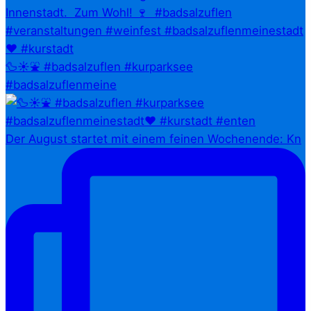
🦆☀️⛲ #badsalzuflen #kurparksee
#badsalzuflenmeine
Der August startet mit einem feinen Wochenende: Kn