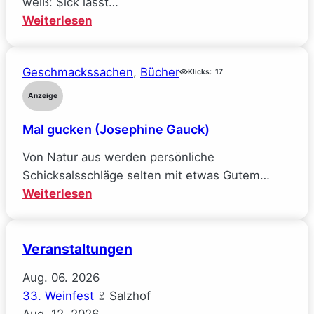
weiß: $ick lässt…
meine
:
Weiterlesen
Ideale
Räuberpistolen
verlor
($ick)
(Sarah
Geschmackssachen
, 
Bücher
Klicks:
17
Wynn-
Anzeige
Williams)
Mal gucken (Josephine Gauck)
Von Natur aus werden persönliche
Schicksalsschläge selten mit etwas Gutem…
:
Weiterlesen
Mal
gucken
Veranstaltungen
(Josephine
Gauck)
Aug.
06.
2026
33. Weinfest
Salzhof
Aug.
12.
2026