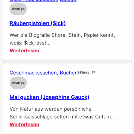
Facebook
Anzeige
und
Räuberpistolen ($ick)
wie
ich
Wer die Biografie Shore, Stein, Papier kennt,
alle
weiß: $ick lässt…
meine
:
Weiterlesen
Ideale
Räuberpistolen
verlor
($ick)
(Sarah
Geschmackssachen
, 
Bücher
Klicks:
17
Wynn-
Anzeige
Williams)
Mal gucken (Josephine Gauck)
Von Natur aus werden persönliche
Schicksalsschläge selten mit etwas Gutem…
:
Weiterlesen
Mal