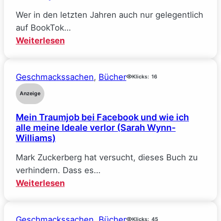
Wer in den letzten Jahren auch nur gelegentlich
auf BookTok…
:
Weiterlesen
The
Deal
Geschmackssachen
, 
Bücher
–
Klicks:
16
Reine
Anzeige
Verhandlungssache
Mein Traumjob bei Facebook und wie ich
(Elle
alle meine Ideale verlor (Sarah Wynn-
Kennedy)
Williams)
Mark Zuckerberg hat versucht, dieses Buch zu
verhindern. Dass es…
:
Weiterlesen
Mein
Traumjob
Geschmackssachen
, 
Bücher
bei
Klicks:
45