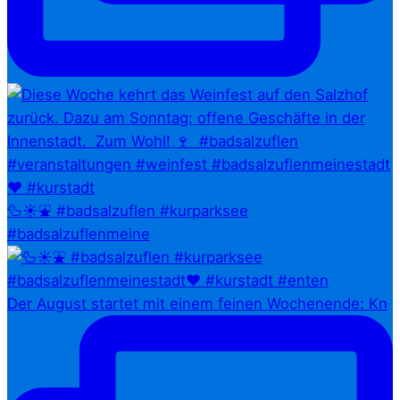
🦆☀️⛲ #badsalzuflen #kurparksee
#badsalzuflenmeine
Der August startet mit einem feinen Wochenende: Kn