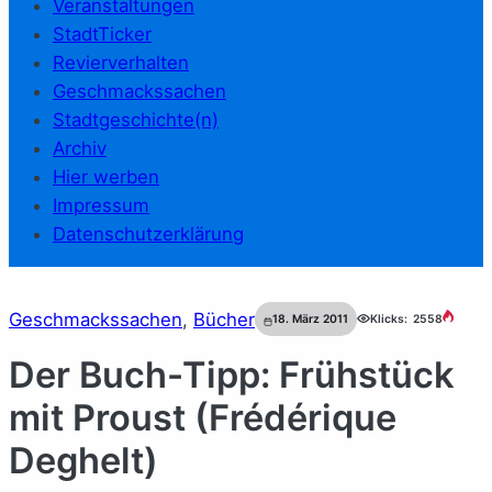
Veranstaltungen
StadtTicker
Revierverhalten
Geschmackssachen
Stadtgeschichte(n)
Archiv
Hier werben
Impressum
Datenschutzerklärung
Geschmackssachen
, 
Bücher
18. März 2011
Klicks:
2558
Der Buch-Tipp: Frühstück
mit Proust (Frédérique
Deghelt)