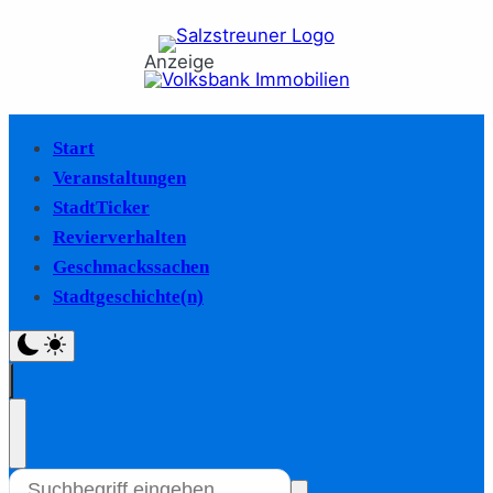
Anzeige
Start
Veranstaltungen
StadtTicker
Revierverhalten
Geschmackssachen
Stadtgeschichte(n)