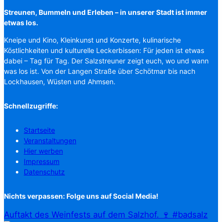
Streunen, Bummeln und Erleben – in unserer Stadt ist immer
etwas los.
Kneipe und Kino, Kleinkunst und Konzerte, kulinarische
Köstlichkeiten und kulturelle Leckerbissen: Für jeden ist etwas
dabei – Tag für Tag. Der Salzstreuner zeigt euch, wo und wann
was los ist. Von der Langen Straße über Schötmar bis nach
Lockhausen, Wüsten und Ahmsen.
Schnellzugriffe:
Startseite
Veranstaltungen
Hier werben
Impressum
Datenschutz
Nichts verpassen: Folge uns auf Social Media!
Auftakt des Weinfests auf dem Salzhof. 🍷 #badsalz