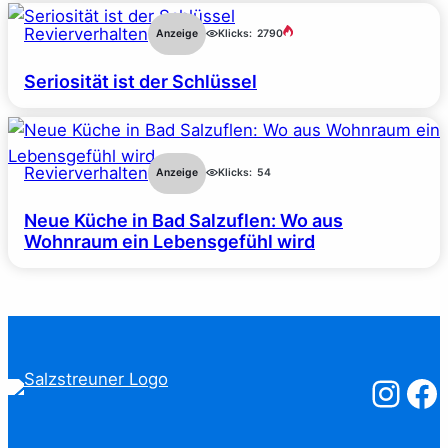
Revierverhalten
Anzeige
Klicks:
2790
Seriosität ist der Schlüssel
Revierverhalten
Anzeige
Klicks:
54
Neue Küche in Bad Salzuflen: Wo aus
Wohnraum ein Lebensgefühl wird
Salzstreuner
Salzst