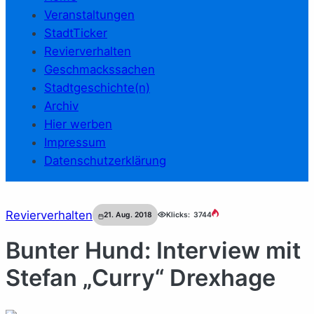
Veranstaltungen
StadtTicker
Revierverhalten
Geschmackssachen
Stadtgeschichte(n)
Archiv
Hier werben
Impressum
Datenschutzerklärung
Revierverhalten
21. Aug. 2018
Klicks:
3744
Bunter Hund: Interview mit
Stefan „Curry“ Drexhage