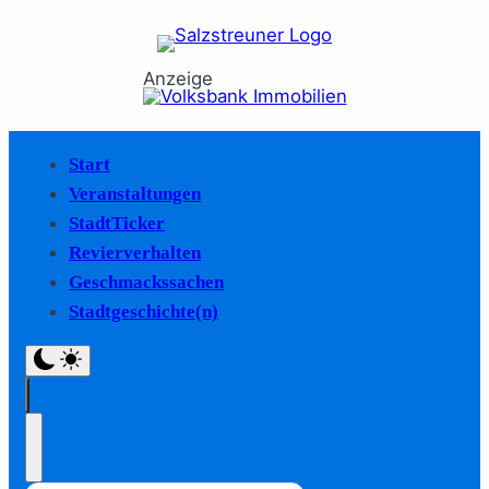
Anzeige
Start
Veranstaltungen
StadtTicker
Revierverhalten
Geschmackssachen
Stadtgeschichte(n)