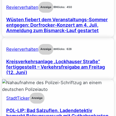
Revierverhalten
Anzeige
Klicks:
450
Wüsten fiebert dem Veranstaltungs-Sommer
entgegen: Dorfrocker-Konzert am 4. Juli,
Anmeldung zum Bismarck-Lauf gestartet
Revierverhalten
Anzeige
Klicks:
628
Kreisverkehrsanlage „Lockhauser Straße“
fertiggestellt – Verkehrsfreigabe am Freitag
(12. Juni)
StadtTicker
Anzeige
POL-LIP: Bad Salzuflen. Ladendetektiv
bemerkt Betrugsversuch mit Guthabenkarten.