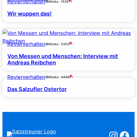
Revierverhalten
Klicks:
1525
Wir wuppen das!
Revierverhalten
Klicks:
5352
Von Messen und Menschen: Interview mit
Andreas Reibchen
Revierverhalten
Klicks:
4449
Das Salzufler Ostertor
Salzstreuner a
Salzstreu