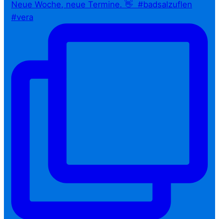
Neue Woche, neue Termine. 👋⁠ ⁠ #badsalzuflen
#vera