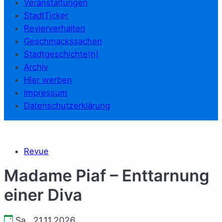
Veranstaltungen
StadtTicker
Revierverhalten
Geschmackssachen
Stadtgeschichte(n)
Archiv
Hier werben
Impressum
Datenschutzerklärung
Revue
Madame Piaf – Enttarnung
einer Diva
Sa., 21.11.2026