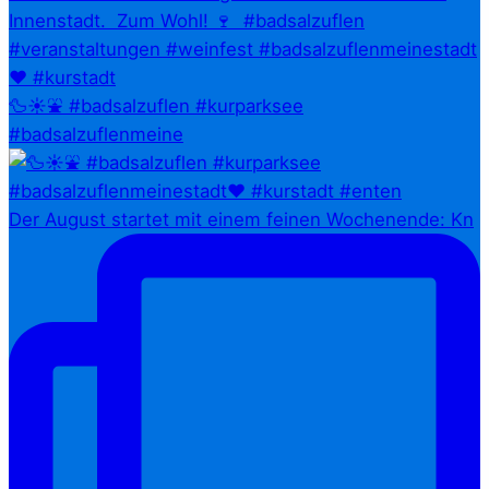
🦆☀️⛲ #badsalzuflen #kurparksee
#badsalzuflenmeine
Der August startet mit einem feinen Wochenende: Kn