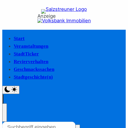
Anzeige
Start
Veranstaltungen
StadtTicker
Revierverhalten
Geschmackssachen
Stadtgeschichte(n)