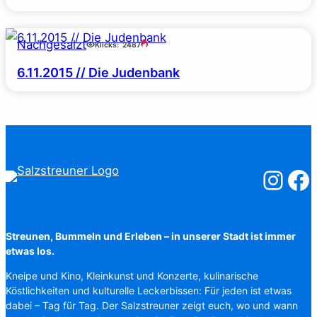
Nachgesalzt
Klicks:
2487
6.11.2015 // Die Judenbank
Salzstreuner
Salzst
Streunen, Bummeln und Erleben – in unserer Stadt ist immer
etwas los.
Kneipe und Kino, Kleinkunst und Konzerte, kulinarische
Köstlichkeiten und kulturelle Leckerbissen: Für jeden ist etwas
dabei – Tag für Tag. Der Salzstreuner zeigt euch, wo und wann