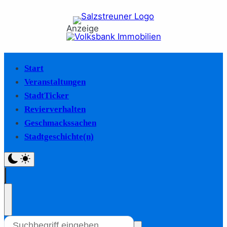
Anzeige
Start
Veranstaltungen
StadtTicker
Revierverhalten
Geschmackssachen
Stadtgeschichte(n)