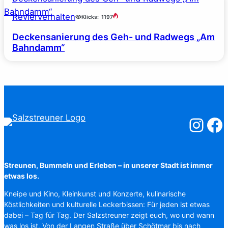
Revierverhalten
Klicks:
1197
Deckensanierung des Geh- und Radwegs „Am
Bahndamm“
Salzstreuner
Salzst
Streunen, Bummeln und Erleben – in unserer Stadt ist immer
etwas los.
Kneipe und Kino, Kleinkunst und Konzerte, kulinarische
Köstlichkeiten und kulturelle Leckerbissen: Für jeden ist etwas
dabei – Tag für Tag. Der Salzstreuner zeigt euch, wo und wann
was los ist. Von der Langen Straße über Schötmar bis nach