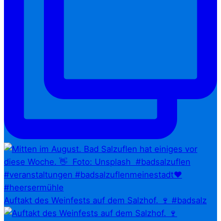
Auftakt des Weinfests auf dem Salzhof. 🍷 #badsalz