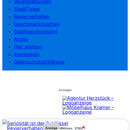
Veranstaltungen
StadtTicker
Revierverhalten
Geschmackssachen
Stadtgeschichte(n)
Archiv
Hier werben
Impressum
Datenschutzerklärung
Anzeigen
Revierverhalten
Anzeige
Klicks:
2790