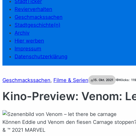
StadtTicker
Revierverhalten
Geschmackssachen
Stadtgeschichte(n)
Archiv
Hier werben
Impressum
Datenschutzerklärung
Geschmackssachen
, 
Filme & Serien
15. Okt. 2021
Klicks:
11
Kino-Preview: Venom: L
Können Eddie und Venom den fiesen Carnage stoppen? 
& ™ 2021 MARVEL