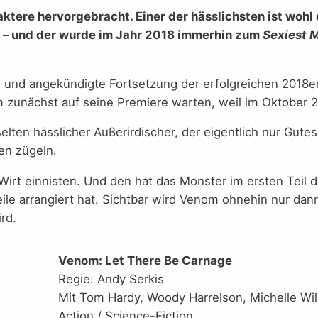
tere hervorgebracht. Einer der hässlichsten ist wohl
at – und der wurde im Jahr 2018 immerhin zum
Sexiest M
 und angekündigte Fortsetzung der erfolgreichen 2018e
ilm zunächst auf seine Premiere warten, weil im Oktober
elten hässlicher Außerirdischer, der eigentlich nur Gutes
ten zügeln.
t einnisten. Und den hat das Monster im ersten Teil der
eile arrangiert hat. Sichtbar wird Venom ohnehin nur d
rd.
Venom: Let There Be Carnage
Regie: Andy Serkis
Mit Tom Hardy, Woody Harrelson, Michelle Wil
Action / Science-Fiction