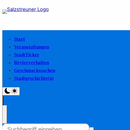
Start
Veranstaltungen
StadtTicker
Revierverhalten
Geschmackssachen
Stadtgeschichte(n)