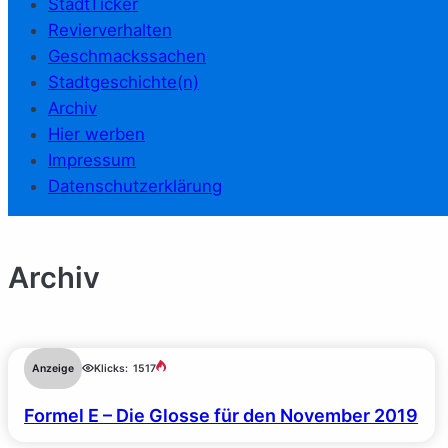
StadtTicker
Revierverhalten
Geschmackssachen
Stadtgeschichte(n)
Archiv
Hier werben
Impressum
Datenschutzerklärung
Archiv
Anzeige
Klicks:
1517
Formel E – Die Glosse für den November 2019