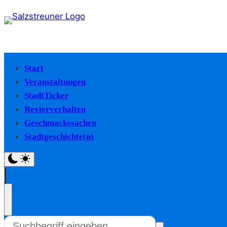
Start
Veranstaltungen
StadtTicker
Revierverhalten
Geschmackssachen
Stadtgeschichte(n)