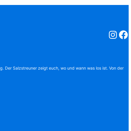
Salzstreuner
Salzst
ag. Der Salzstreuner zeigt euch, wo und wann was los ist. Von der