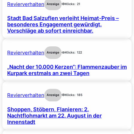
Revierverhalten
Anzeige
Klicks:
21
Stadt Bad Salzuflen verleiht Heimat-Preis –
besonderes Engagement gewürdigt.
Vorschläge ab sofort einreichbar.
Revierverhalten
Anzeige
Klicks:
122
„Nacht der 10.000 Kerzen“: Flammenzauber im
Kurpark erstmals an zwei Tagen
Revierverhalten
Anzeige
Klicks:
185
Shoppen, Stöbern, Flanieren: 2.
Nachtflohmarkt am 22. August in der
Innenstadt