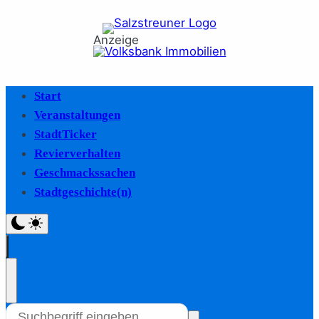
Anzeige
Start
Veranstaltungen
StadtTicker
Revierverhalten
Geschmackssachen
Stadtgeschichte(n)