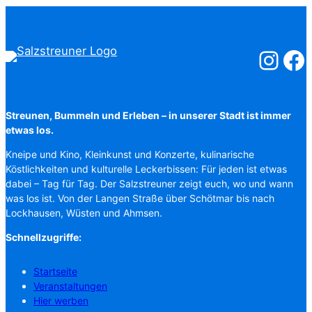
Salzstreuner
Salzst
Streunen, Bummeln und Erleben – in unserer Stadt ist immer
etwas los.
Kneipe und Kino, Kleinkunst und Konzerte, kulinarische
Köstlichkeiten und kulturelle Leckerbissen: Für jeden ist etwas
dabei – Tag für Tag. Der Salzstreuner zeigt euch, wo und wann
was los ist. Von der Langen Straße über Schötmar bis nach
Lockhausen, Wüsten und Ahmsen.
Schnellzugriffe:
Startseite
Veranstaltungen
Hier werben