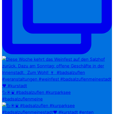
🦆☀️⛲ #badsalzuflen #kurparksee
#badsalzuflenmeine