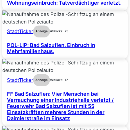
Wohnungseinbruch: Tatverdächtiger verletzt.
StadtTicker
Anzeige
Klicks:
25
POL-LIP: Bad Salzuflen. Einbruch in
Mehrfamilienhaus.
StadtTicker
Anzeige
Klicks:
17
FF Bad Salzuflen: Vier Menschen bei
Verrauchung einer Industriehalle verletzt /
Feuerwehr Bad Salzuflen ist mit 55
Einsatzkräften mehrere Stunden in der
Daimlerstraße im Einsatz