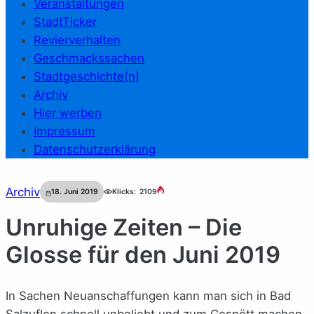
Veranstaltungen
StadtTicker
Revierverhalten
Geschmackssachen
Stadtgeschichte(n)
Archiv
Hier werben
Impressum
Datenschutzerklärung
Archiv
18. Juni 2019
Klicks:
2109
Unruhige Zeiten – Die
Glosse für den Juni 2019
In Sachen Neuanschaffungen kann man sich in Bad
Salzuflen schnell unbeliebt und zum Gespött machen.