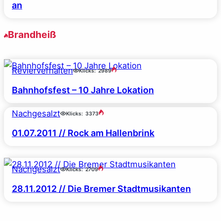
an
Brandheiß
Revierverhalten
Klicks:
2989
Bahnhofsfest – 10 Jahre Lokation
Nachgesalzt
Klicks:
3373
01.07.2011 // Rock am Hallenbrink
Nachgesalzt
Klicks:
2709
28.11.2012 // Die Bremer Stadtmusikanten