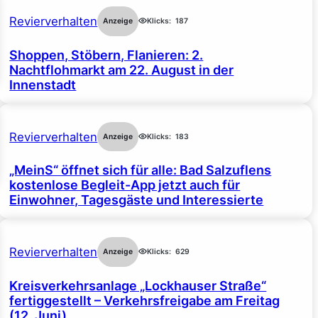
Revierverhalten
Anzeige
Klicks:
187
Shoppen, Stöbern, Flanieren: 2.
Nachtflohmarkt am 22. August in der
Innenstadt
Revierverhalten
Anzeige
Klicks:
183
„MeinS“ öffnet sich für alle: Bad Salzuflens
kostenlose Begleit-App jetzt auch für
Einwohner, Tagesgäste und Interessierte
Revierverhalten
Anzeige
Klicks:
629
Kreisverkehrsanlage „Lockhauser Straße“
fertiggestellt – Verkehrsfreigabe am Freitag
(12. Juni)