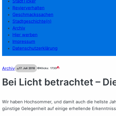
StadtTicker
Revierverhalten
Geschmackssachen
Stadtgeschichte(n)
Archiv
Hier werben
Impressum
Datenschutzerklärung
Archiv
17. Juli 2018
Klicks:
1730
Bei Licht betrachtet – Di
Wir haben Hochsommer, und damit auch die hellste Jahresz
günstige Gelegenheit auf einige erhellende Erkenntnis