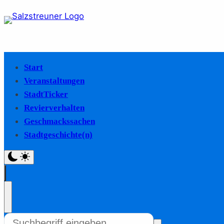
Start
Veranstaltungen
StadtTicker
Revierverhalten
Geschmackssachen
Stadtgeschichte(n)