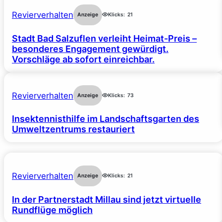
Revierverhalten
Anzeige
Klicks:
21
Stadt Bad Salzuflen verleiht Heimat-Preis –
besonderes Engagement gewürdigt.
Vorschläge ab sofort einreichbar.
Revierverhalten
Anzeige
Klicks:
73
Insektennisthilfe im Landschaftsgarten des
Umweltzentrums restauriert
Revierverhalten
Anzeige
Klicks:
21
In der Partnerstadt Millau sind jetzt virtuelle
Rundflüge möglich