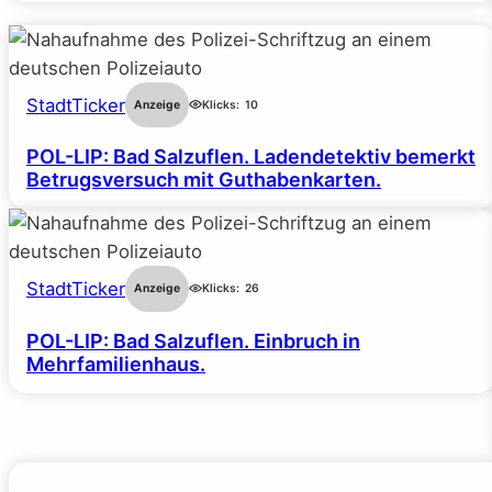
StadtTicker
Anzeige
Klicks:
10
POL-LIP: Bad Salzuflen. Ladendetektiv bemerkt
Betrugsversuch mit Guthabenkarten.
StadtTicker
Anzeige
Klicks:
26
POL-LIP: Bad Salzuflen. Einbruch in
Mehrfamilienhaus.