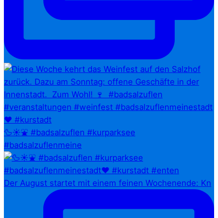
🦆☀️⛲ #badsalzuflen #kurparksee
#badsalzuflenmeine
Der August startet mit einem feinen Wochenende: Kn