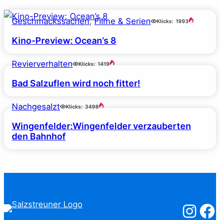
Geschmackssachen
, 
Filme & Serien
Klicks:
1993
Kino-Preview: Ocean’s 8
Revierverhalten
Klicks:
1419
Bad Salzuflen wird noch fitter!
Nachgesalzt
Klicks:
3498
Wingenfelder:Wingenfelder verzauberten
den Bahnhof
Salzstreuner
Salzst