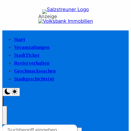
Anzeige
Start
Veranstaltungen
StadtTicker
Revierverhalten
Geschmackssachen
Stadtgeschichte(n)