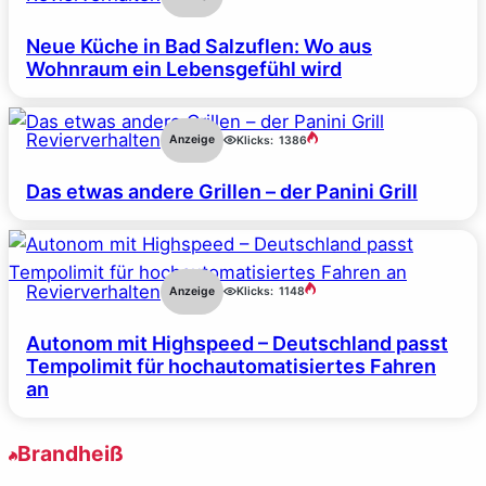
Neue Küche in Bad Salzuflen: Wo aus
Wohnraum ein Lebensgefühl wird
Revierverhalten
Anzeige
Klicks:
1386
Das etwas andere Grillen – der Panini Grill
Revierverhalten
Anzeige
Klicks:
1148
Autonom mit Highspeed – Deutschland passt
Tempolimit für hochautomatisiertes Fahren
an
Brandheiß