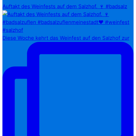
Auftakt des Weinfests auf dem Salzhof. 🍷 #badsalz
Diese Woche kehrt das Weinfest auf den Salzhof zur