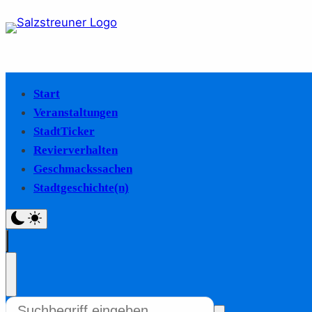
Start
Veranstaltungen
StadtTicker
Revierverhalten
Geschmackssachen
Stadtgeschichte(n)