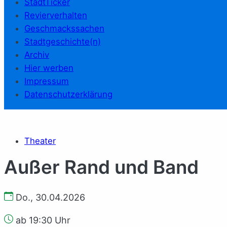
StadtTicker
Revierverhalten
Geschmackssachen
Stadtgeschichte(n)
Archiv
Hier werben
Impressum
Datenschutzerklärung
Theater
Außer Rand und Band
Do., 30.04.2026
ab 19:30 Uhr