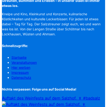
Streunen, Bummeln und Erleben – in unserer Stadt ist immer
etwas los.
Kneipe und Kino, Kleinkunst und Konzerte, kulinarische
Köstlichkeiten und kulturelle Leckerbissen: Für jeden ist etwas
dabei – Tag für Tag. Der Salzstreuner zeigt euch, wo und wann
was los ist. Von der Langen Straße über Schötmar bis nach
Lockhausen, Wüsten und Ahmsen.
Schnellzugriffe:
Startseite
Veranstaltungen
Hier werben
Impressum
Datenschutz
Nichts verpassen: Folge uns auf Social Media!
Auftakt des Weinfests auf dem Salzhof. 🍷 #badsalz