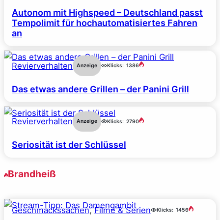
Autonom mit Highspeed – Deutschland passt
Tempolimit für hochautomatisiertes Fahren
an
Revierverhalten
Anzeige
Klicks:
1386
Das etwas andere Grillen – der Panini Grill
Revierverhalten
Anzeige
Klicks:
2790
Seriosität ist der Schlüssel
Brandheiß
Geschmackssachen
, 
Filme & Serien
Klicks:
1456