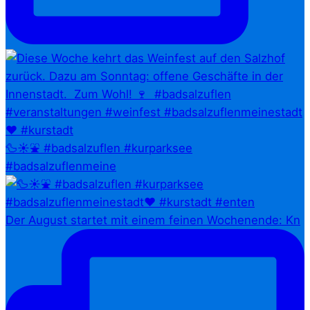
🦆☀️⛲ #badsalzuflen #kurparksee
#badsalzuflenmeine
Der August startet mit einem feinen Wochenende: Kn