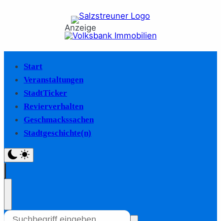
Anzeige
Start
Veranstaltungen
StadtTicker
Revierverhalten
Geschmackssachen
Stadtgeschichte(n)