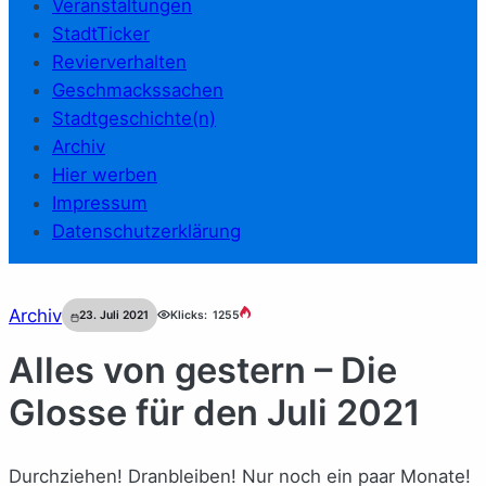
Veranstaltungen
StadtTicker
Revierverhalten
Geschmackssachen
Stadtgeschichte(n)
Archiv
Hier werben
Impressum
Datenschutzerklärung
Archiv
23. Juli 2021
Klicks:
1255
Alles von gestern – Die
Glosse für den Juli 2021
Durchziehen! Dranbleiben! Nur noch ein paar Monate!