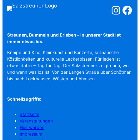
Salzstreuner a
Salzstreu
Streunen, Bummeln und Erleben – in unserer Stadt ist
immer etwas los.
Kneipe und Kino, Kleinkunst und Konzerte, kulinarische
Köstlichkeiten und kulturelle Leckerbissen: Für jeden ist
etwas dabei – Tag für Tag. Der Salzstreuner zeigt euch, wo
und wann was los ist. Von der Langen Straße über Schötmar
bis nach Lockhausen, Wüsten und Ahmsen.
Schnellzugriffe:
Startseite
Veranstaltungen
Hier werben
Impressum