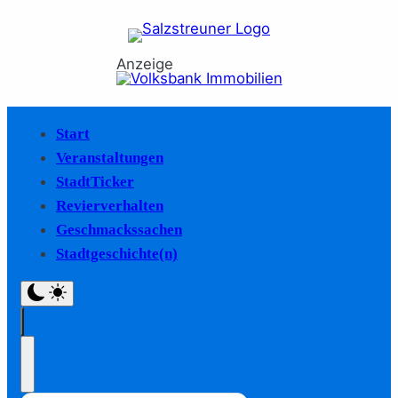
Anzeige
Start
Veranstaltungen
StadtTicker
Revierverhalten
Geschmackssachen
Stadtgeschichte(n)