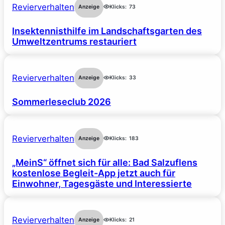
Revierverhalten
Anzeige
Klicks:
73
Insektennisthilfe im Landschaftsgarten des
Umweltzentrums restauriert
Revierverhalten
Anzeige
Klicks:
33
Sommerleseclub 2026
Revierverhalten
Anzeige
Klicks:
183
„MeinS“ öffnet sich für alle: Bad Salzuflens
kostenlose Begleit-App jetzt auch für
Einwohner, Tagesgäste und Interessierte
Revierverhalten
Anzeige
Klicks:
21