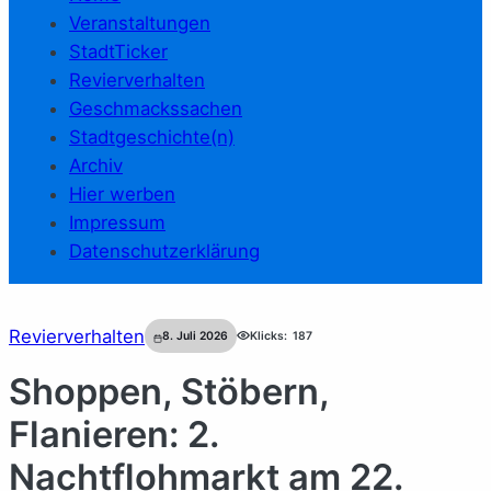
Veranstaltungen
StadtTicker
Revierverhalten
Geschmackssachen
Stadtgeschichte(n)
Archiv
Hier werben
Impressum
Datenschutzerklärung
Revierverhalten
8. Juli 2026
Klicks:
187
Shoppen, Stöbern,
Flanieren: 2.
Nachtflohmarkt am 22.