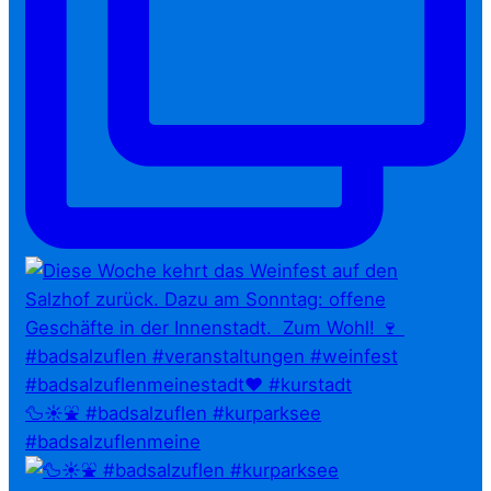
🦆☀️⛲ #badsalzuflen #kurparksee
#badsalzuflenmeine