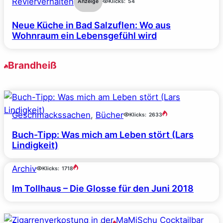
Revierverhalten
Anzeige
Klicks:
54
Neue Küche in Bad Salzuflen: Wo aus
Wohnraum ein Lebensgefühl wird
Brandheiß
Geschmackssachen
, 
Bücher
Klicks:
2633
Buch-Tipp: Was mich am Leben stört (Lars
Lindigkeit)
Archiv
Klicks:
1718
Im Tollhaus – Die Glosse für den Juni 2018