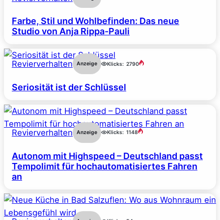
Farbe, Stil und Wohlbefinden: Das neue
Studio von Anja Rippa-Pauli
Revierverhalten
Anzeige
Klicks:
2790
Seriosität ist der Schlüssel
Revierverhalten
Anzeige
Klicks:
1148
Autonom mit Highspeed – Deutschland passt
Tempolimit für hochautomatisiertes Fahren
an