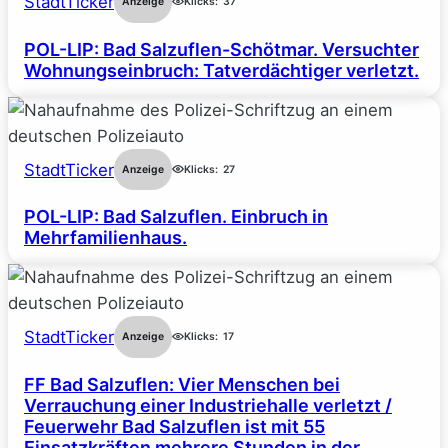
StadtTicker
Anzeige
Klicks:
37
POL-LIP: Bad Salzuflen-Schötmar. Versuchter
Wohnungseinbruch: Tatverdächtiger verletzt.
StadtTicker
Anzeige
Klicks:
27
POL-LIP: Bad Salzuflen. Einbruch in
Mehrfamilienhaus.
StadtTicker
Anzeige
Klicks:
17
FF Bad Salzuflen: Vier Menschen bei
Verrauchung einer Industriehalle verletzt /
Feuerwehr Bad Salzuflen ist mit 55
Einsatzkräften mehrere Stunden in der