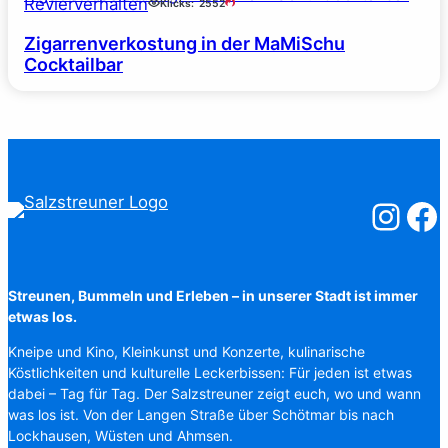
Revierverhalten
Klicks:
2552
Zigarrenverkostung in der MaMiSchu
Cocktailbar
Salzstreuner
Salzst
Streunen, Bummeln und Erleben – in unserer Stadt ist immer
etwas los.
Kneipe und Kino, Kleinkunst und Konzerte, kulinarische
Köstlichkeiten und kulturelle Leckerbissen: Für jeden ist etwas
dabei – Tag für Tag. Der Salzstreuner zeigt euch, wo und wann
was los ist. Von der Langen Straße über Schötmar bis nach
Lockhausen, Wüsten und Ahmsen.