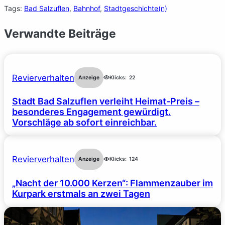
Tags:
Bad Salzuflen
, 
Bahnhof
, 
Stadtgeschichte(n)
Verwandte Beiträge
Revierverhalten
Anzeige
Klicks:
22
Stadt Bad Salzuflen verleiht Heimat-Preis –
besonderes Engagement gewürdigt.
Vorschläge ab sofort einreichbar.
Revierverhalten
Anzeige
Klicks:
124
„Nacht der 10.000 Kerzen“: Flammenzauber im
Kurpark erstmals an zwei Tagen