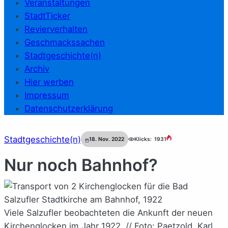
Veranstaltungen
StadtTicker
Revierverhalten
Geschmackssachen
Stadtgeschichte(n)
Archiv
Hier werben
Impressum
Datenschutzerklärung
Stadtgeschichte(n)
18. Nov. 2022
Klicks:
1931
Nur noch Bahnhof?
Viele Salzufler beobachteten die Ankunft der neuen
Kirchenglocken im Jahr 1922. // Foto: Paetzold, Karl