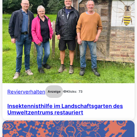
Revierverhalten
Anzeige
Klicks:
73
Insektennisthilfe im Landschaftsgarten des
Umweltzentrums restauriert