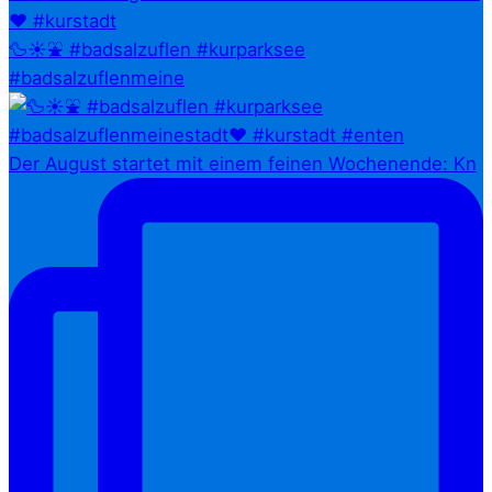
🦆☀️⛲ #badsalzuflen #kurparksee
#badsalzuflenmeine
Der August startet mit einem feinen Wochenende: Kn