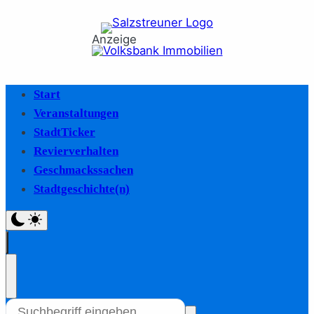
Anzeige
Start
Veranstaltungen
StadtTicker
Revierverhalten
Geschmackssachen
Stadtgeschichte(n)