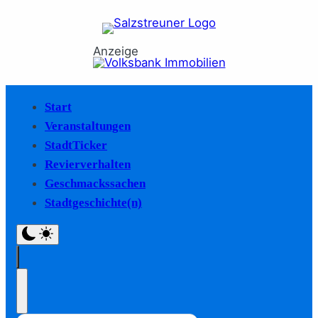
Anzeige
Start
Veranstaltungen
StadtTicker
Revierverhalten
Geschmackssachen
Stadtgeschichte(n)