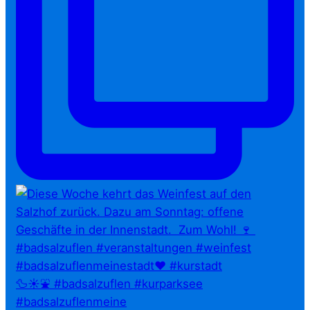
🦆☀️⛲ #badsalzuflen #kurparksee
#badsalzuflenmeine