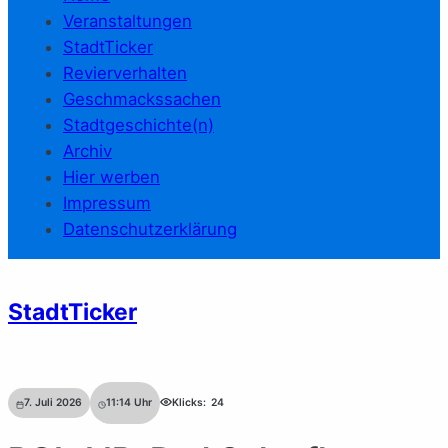
Veranstaltungen
StadtTicker
Revierverhalten
Geschmackssachen
Stadtgeschichte(n)
Archiv
Hier werben
Impressum
Datenschutzerklärung
StadtTicker
7. Juli 2026
11:14
Uhr
Klicks:
24