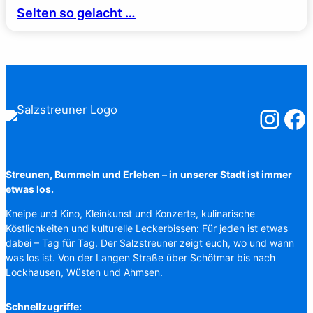
Selten so gelacht …
Salzstreuner
Salzst
Streunen, Bummeln und Erleben – in unserer Stadt ist immer
etwas los.
Kneipe und Kino, Kleinkunst und Konzerte, kulinarische
Köstlichkeiten und kulturelle Leckerbissen: Für jeden ist etwas
dabei – Tag für Tag. Der Salzstreuner zeigt euch, wo und wann
was los ist. Von der Langen Straße über Schötmar bis nach
Lockhausen, Wüsten und Ahmsen.
Schnellzugriffe: