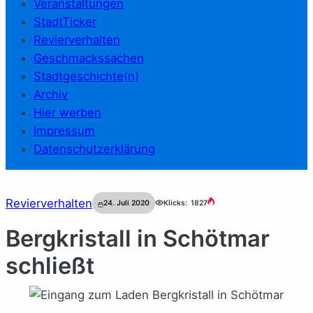
Veranstaltungen
StadtTicker
Revierverhalten
Geschmackssachen
Stadtgeschichte(n)
Archiv
Hier werben
Impressum
Datenschutzerklärung
Revierverhalten
24. Juli 2020
Klicks:
1827
Bergkristall in Schötmar
schließt