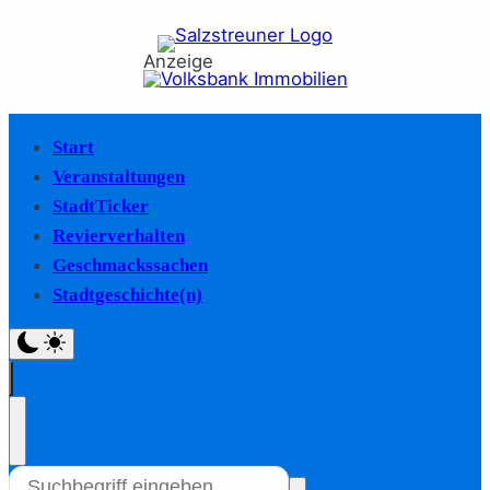
Anzeige
Start
Veranstaltungen
StadtTicker
Revierverhalten
Geschmackssachen
Stadtgeschichte(n)