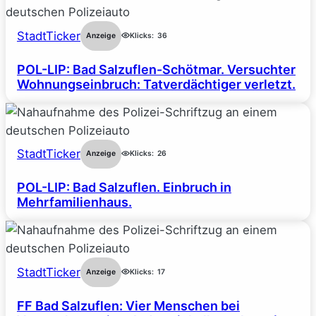
StadtTicker
Anzeige
Klicks:
36
POL-LIP: Bad Salzuflen-Schötmar. Versuchter
Wohnungseinbruch: Tatverdächtiger verletzt.
StadtTicker
Anzeige
Klicks:
26
POL-LIP: Bad Salzuflen. Einbruch in
Mehrfamilienhaus.
StadtTicker
Anzeige
Klicks:
17
FF Bad Salzuflen: Vier Menschen bei