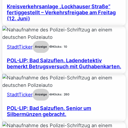
Kreisverkehrsanlage „Lockhauser Straße“
fertiggestellt – Verkehrsfreigabe am Freitag
(12. Juni)
StadtTicker
Anzeige
Klicks:
10
POL-LIP: Bad Salzuflen. Ladendetektiv
bemerkt Betrugsversuch mit Guthabenkarten.
StadtTicker
Anzeige
Klicks:
260
POL-LIP: Bad Salzuflen. Senior um
Silbermünzen gebracht.