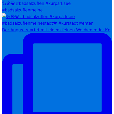
🦆☀️⛲ #badsalzuflen #kurparksee
#badsalzuflenmeine
Der August startet mit einem feinen Wochenende: Kn