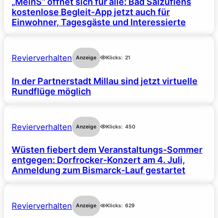
„MeinS“ öffnet sich für alle: Bad Salzuflens
kostenlose Begleit-App jetzt auch für
Einwohner, Tagesgäste und Interessierte
Revierverhalten
Anzeige
Klicks:
21
In der Partnerstadt Millau sind jetzt virtuelle
Rundflüge möglich
Revierverhalten
Anzeige
Klicks:
450
Wüsten fiebert dem Veranstaltungs-Sommer
entgegen: Dorfrocker-Konzert am 4. Juli,
Anmeldung zum Bismarck-Lauf gestartet
Revierverhalten
Anzeige
Klicks:
629