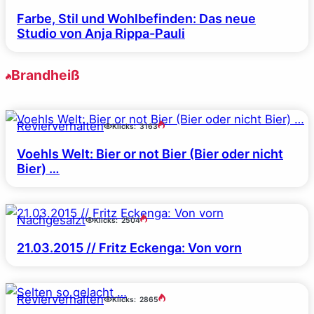
Farbe, Stil und Wohlbefinden: Das neue
Studio von Anja Rippa-Pauli
Brandheiß
Revierverhalten
Klicks:
3163
Voehls Welt: Bier or not Bier (Bier oder nicht
Bier) …
Nachgesalzt
Klicks:
2504
21.03.2015 // Fritz Eckenga: Von vorn
Revierverhalten
Klicks:
2865